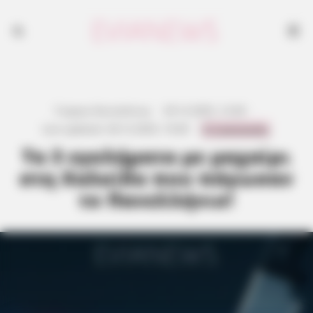
Γιώργος Κουτσελίνης
·
29.12.2025, 12:40
·
0 Comments
Last updated:
28.12.2025, 10:40
·
Τα 3 εγκλήματα με μαχαίρι
στη Χαλκίδα που πάγωσαν
το Πανελλήνιο!