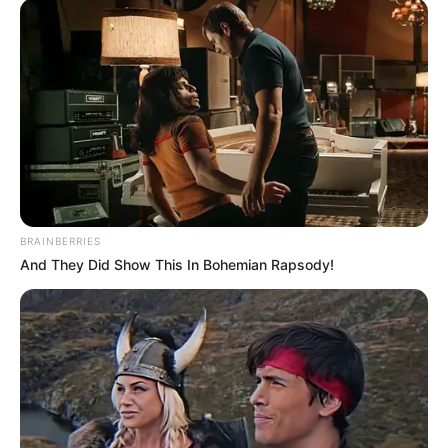
BRAINBERRIES
And They Did Show This In Bohemian Rapsody!