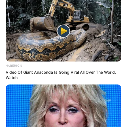
HABERION
Video Of Giant Anaconda Is Going Viral All Over The World.
Watch