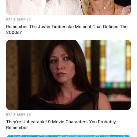
BRAINBERRIES
Remember The Justin Timberlake Moment That Defined The
2000s?
Η δολοφονία της 63χρονης στη
Χαλκίδα – Πέντε μαχαιριές για λίγα
χρήματα
Μεσημέρι Παρασκευής, αρχές Μαΐου 2024.
BRAINBERRIES
They're Unbearable! 9 Movie Characters You Probably
Μια 63χρονη γυναίκα με κινητικά
Remember
προβλήματα εντοπίζεται νεκρή μέσα στο