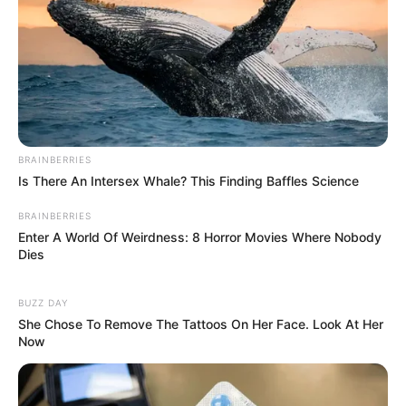
όμως, άλλη μία που υποχρεώνεται να
κοιταχτεί στον καθρέφτη.
Μια πόλη που μετρά πληγές και ψάχνει
αντοχές
Τρεις υποθέσεις, τρία διαφορετικά μοτίβα
BRAINBERRIES
Is There An Intersex Whale? This Finding Baffles Science
βίας, μια κοινή κατάληξη. Το μαχαίρι –ένα
καθημερινό εργαλείο– μετατρέπεται σε όπλο
BRAINBERRIES
Enter A World Of Weirdness: 8 Horror Movies Where Nobody
που κόβει όχι μόνο ζωές, αλλά και την
Dies
αίσθηση ασφάλειας.
Οι πόρτες κλείνουν λίγο νωρίτερα, τα
BUZZ DAY
She Chose To Remove The Tattoos On Her Face. Look At Her
βλέμματα γίνονται καχύποπτα, οι σειρήνες
Now
«κόβουν» για μια στιγμή την ανάσα
ολόκληρων γειτονιών.