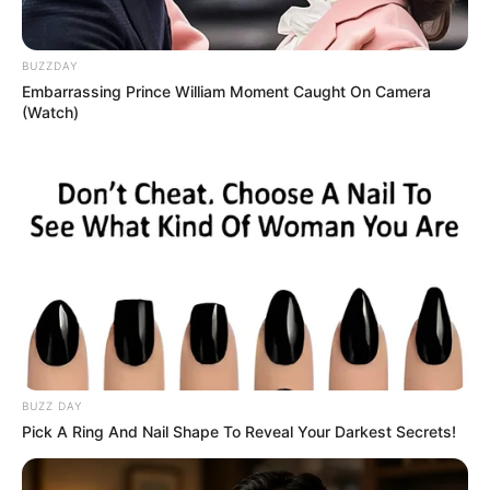
Πότε θα έρθει το ρεύμα στη Χαλκίδα;
BUZZDAY
Embarrassing Prince William Moment Caught On Camera
Άντρας άφησε την τελευταία του πνοή σε
(Watch)
παραλία κοντά στη Χαλκίδα
Τραγωδία έξω από τη Χαλκίδα με νεκρό άντρα
Ακολουθήστε το evianews.com στο
Google
News
ΤΑ ΠΙΟ ΔΗΜΟΦΙΛΗ
BUZZ DAY
Pick A Ring And Nail Shape To Reveal Your Darkest Secrets!