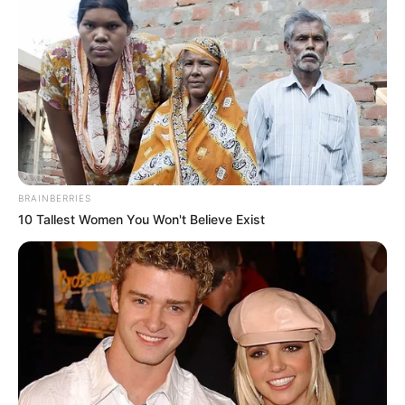
καθημερινά που βρέθηκαν ξαφνικά στο
επίκεντρο αστυνομικών δελτίων. Τρία
περιστατικά, σε διαφορετικούς χρόνους και
συνθήκες, φωτίζουν μια ζοφερή πλευρά της
καθημερινότητας και θέτουν επίμονα
ερωτήματα για τα αίτια, τις ευθύνες και την
επόμενη μέρα.
BRAINBERRIES
Η καταγραφή που ακολουθεί βασίζεται σε
10 Tallest Women You Won't Believe Exist
δημοσιογραφικά ρεπορτάζ και δημόσιες
πληροφορίες. Στόχος δεν είναι η
σκανδαλοθηρία, αλλά η νηφάλια αποτύπωση
των γεγονότων και του αποτυπώματος τους
στην τοπική κοινωνία: ποιοι πλήρωσαν το
τίμημα, πώς αντέδρασε η πόλη, τι μένει όταν
σβήσουν τα φώτα των περιπολικών.