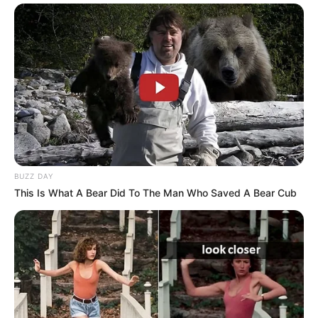
BUZZ DAY
This Is What A Bear Did To The Man Who Saved A Bear Cub