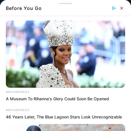
Before You Go
Η Εύβοια –και ειδικά η
Χαλκίδα
– βρέθηκε
τα τελευταία χρόνια αντιμέτωπη με τρεις
BRAINBERRIES
υποθέσεις που πάγωσαν το Πανελλήνιο
A Museum To Rihanna's Glory Could Soon Be Opened
BRAINBERRIES
Μαχαιριές, αίμα, σιωπές μετά τις σειρήνες.
46 Years Later, The Blue Lagoon Stars Look Unrecognizable
Ζωές που κόπηκαν βίαια στη μέση, γειτονιές
που μίκρυναν από τον φόβο, πρόσωπα