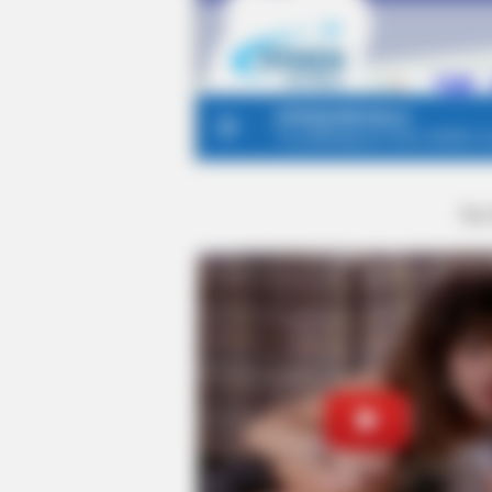
ΤΑ
PAINFREE DEVICE
The Joint Pain Breakthrough
Everyone's Waiting For
HABERION
6 Film Scenes That Shocked Audi