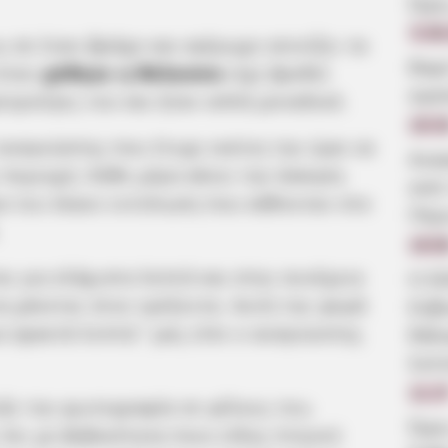
Ώρε
5.08
 σε έναν βράχο και αγέρωχο ατενίζει τα
Βαρ
 όταν
χάθηκε η θάλασσα
είχε βρεθεί
αγα
φτερούγες του και ήταν απλά μοναδικό.
19:3
αναγνώστης που έτυχε εκείνη την ώρα να
Ανα
 περιοχή. Κάθε μέρα κάνει την άσκηση
από
ρα του έκανε εντύπωση που κάθονταν στο
Πέρ
19:0
ι για ελάχιστα λεπτά και στην συνέχεια
Η δ
να χάνεται στον ορίζοντα. Αυτή την φορά
Εύβ
α αρκετά λεπτά.” μας είπε ο αναγνώστης
θάλα
λεπ
11:2
ειξε την φωτογραφία σε φίλους του,
Ώρε
 πει με βεβαιότητα ποιο είδος πτηνού