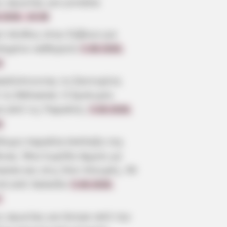
ς αγωνίας για γυναίκα
.2026, 19:38
ύ πένθος στην Εύβοια για
πημένο καθηγητή
5.08.2026,
3
καλύπτοντας τη Σαντορίνη
 τη Θάλασσα: Η Εμπειρία
α από τις Παραλίες
5.08.2026,
0
ίδυμη παραλία-έκπληξη της
οιας: Μια λωρίδα άμμου με
σσα και στις δύο πλευρές, 90
τά από Χαλκίδα
5.08.2026,
7
ς αγωνίας για άντρα από την