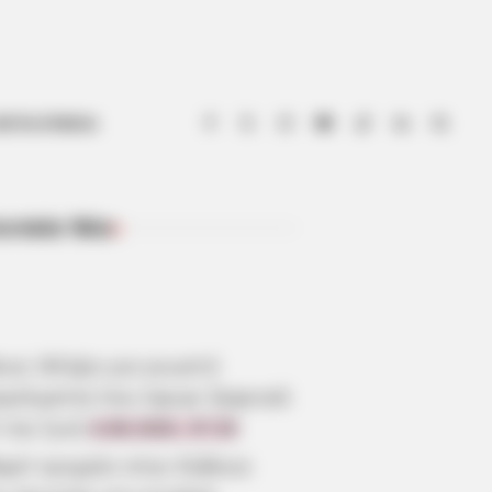
ΟΤΙΑ ΕΥΒΟΙΑ
ευταία Νέα
ΠΡΌΣΦΑΤΑ ΆΡΘΡΑ
οια: Θλίψη για γνωστό
γγελματία που έφυγε ξαφνικά
 την ζωή
6.08.2026, 07:29
αρό τροχαίο στην Εύβοια: