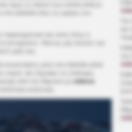
Εύβ
ίπαν όμως οι παλιοί πως πολλά σπάνια
4.08
 στη Χαλκίδα όλες τις ημέρες του
Την
και 
ε παρατηρητικοί και εσείς όπως ο
Υπε
α αντικρίσετε. Πάντως μας έστειλε την
Σοβ
τεί μαζί σας.
της
θα συναντήσετε μόνο στη Χαλκίδα αλλά
4.08
ου νομού. Δεν ξεχνάμε τις υπέροχες
Εύβ
ρούχη από την Κάρυστο με
σπάνια
επα
 απόσταση αναπνοής.
ζωή
Τρα
68χ
3.08