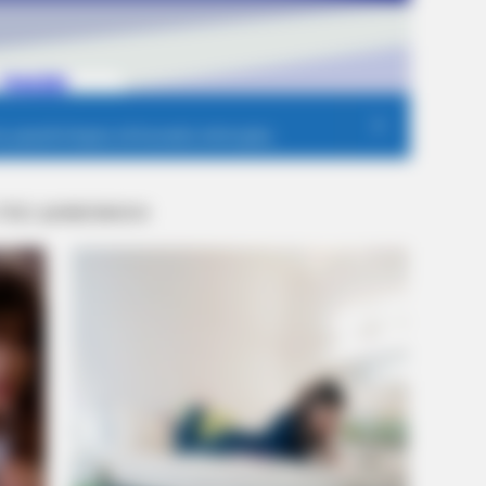
 ΠΙΟ ΔΗΜΟΦΙΛΗ
VARICOSE VEINS RELIEF
MEMO
Bulging Varicose Veins? This Simple
The 
Trick Helps
Des
Peop
ences Worldwide