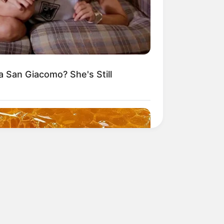
 San Giacomo? She's Still
O SHARP
entia And Memory Loss Have