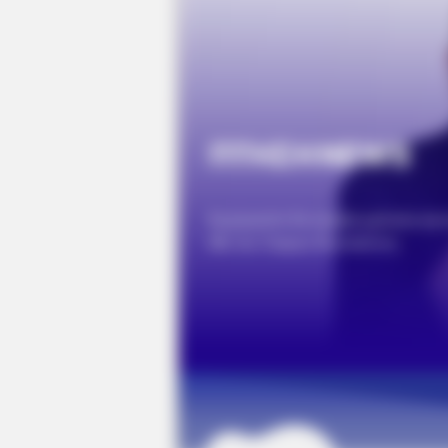
Said He'd Be Up At Four.
FRIDAY PLANS
ER Doctor: "I Threw Out My Viagra
CVS Aisle 7"