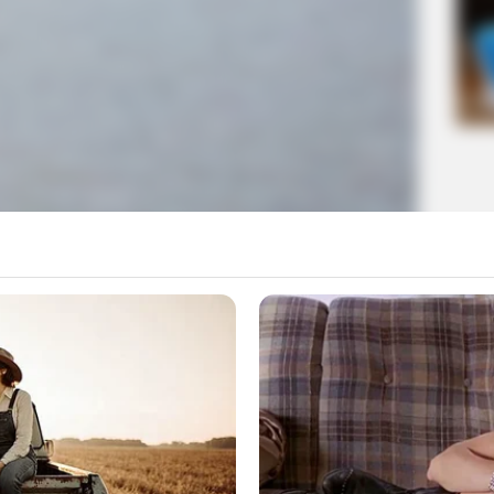
νταν σε βράχο στη θάλασσα στη Χαλκίδα.
α
αγγελματία που έφυγε ξαφνικά από την