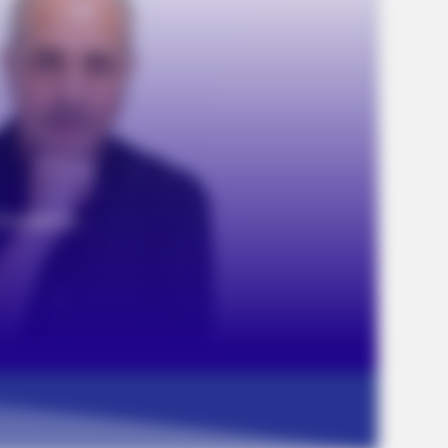
Say These 3 Phrases. (See Which
Bee
Ones)
You 
FRIDAY PLANS
 After What I Found On
Stop Waiting In Line: The
"Self-Serve" In Aisle 7