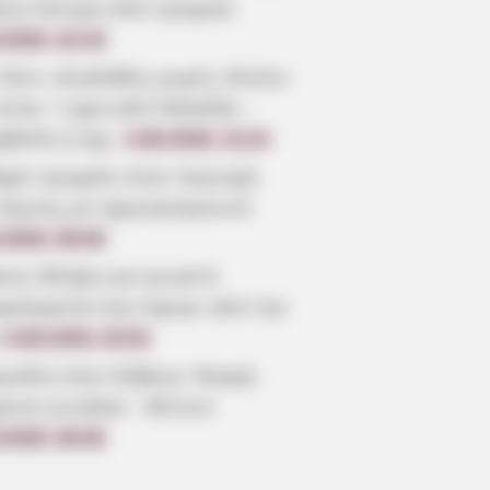
οια ύστερα από τροχαίο
.2026, 22:19
 λένε «Κυκλάδες χωρίς πλοίο»
είναι 1 ώρα από Χαλκίδα –
ρβολή ή όχι;
4.08.2026, 11:22
αρό τροχαίο στην περιοχή
 Λίμνης με αγριογούρουνο
.2026, 08:46
οια: Θλίψη για γνωστό
γγελματία που έφυγε από την
3.08.2026, 20:52
γωδία στην Εύβοια: Νεκρή
ρονη γυναίκα – Βίντεο
.2026, 08:30