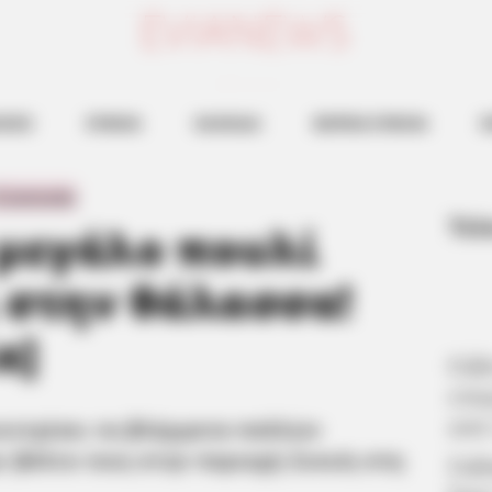
ευβοια νεα
ΗΣΕΙΣ
ΕΥΒΟΙΑ
ΧΑΛΚΙΔΑ
ΒΟΡΕΙΑ ΕΥΒΟΙΑ
Ν
 Comments
Τελ
 μεγάλο πουλί
 στην θάλασσα!
α]
Εύβ
επα
από
κεντρίσει τα βλέμματα πολλών
 βόλτα τους στην περιοχή Συκιές στη
Σοβ