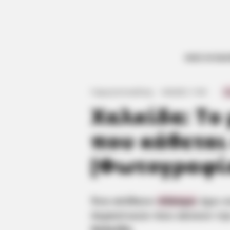
ΟΛΕΣ ΟΙ ΕΙΔ
Γιώργος Κουτσελίνης
·
6.06.2021, 11:00
·
·
0
Χαλκίδα: Το
που κάθεται
[Φωτογραφί
Ένα απίθανο
πλάσμα
έχει 
περαστικών που κάνουν την
Χαλκίδα
.