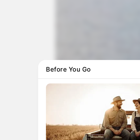
Before You Go
Ένα απίθανο πουλί κάθο
Περισσότερα νέα από την Εύβοι
Εύβοια: Θλίψη για γνωστό επ