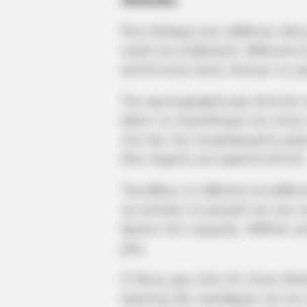
Ένα πλάσμα που κάθεται πάνω
νερά του Ευβοϊκού. Μάλιστα
κοντά στην ακτή. Άνοιγε τις 
Την φωτογραφία μας έστειλε 
κάνει το περπάτημα του στην
του και την συγκεκριμένη μέ
ίδιο σημείο για αρκετά λεπτά.
“Συνήθως το έβλεπα να κάθετα
να ανοίγει τα φτερά του και 
ήμουν πιο τυχερός. Κάθισε γι
μας.
Ο ίδιος μας είπε ότι όταν έδ
κανένας δεν κατάφερε να του