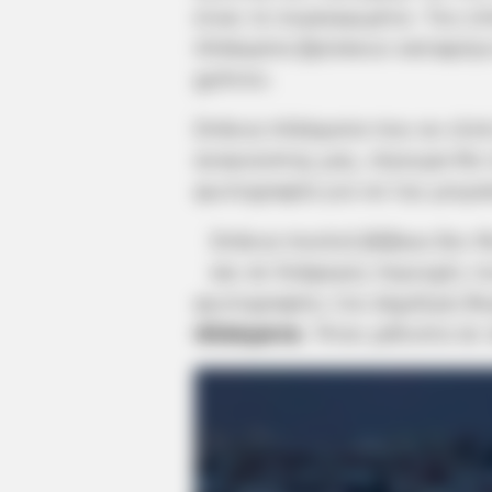
είναι το συγκεκριμένο. Του ε
πλάσματα βρίσκουν καταφύγιο
χρόνου.
Σπάνια πλάσματα που αν είστ
αναγνώστης μας, σίγουρα θα τ
φωτογραφία για να την μοιρασ
Σπάνια πουλιά βέβαια δεν 
και σε διάφορες περιοχές τ
φωτογραφίες του Δημήτρη Βε
πλάσματα
. Ήταν μάλιστα σε