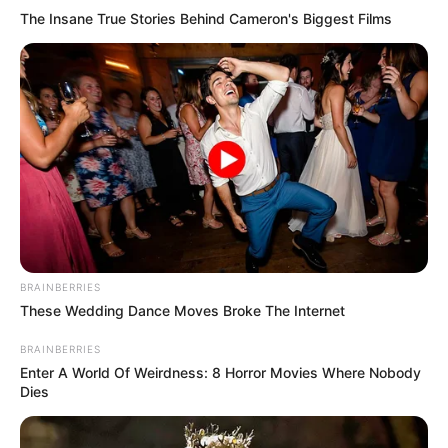
Πέι Δοκού.
The Insane True Stories Behind Cameron's Biggest Films
Η σορός θα βρίσκεται στον ναό από τις 10:00
το πρωί.
Περισσότερα νέα από την Εύβοια
ΣΟΚ: Γυναίκα έπεσε από την υψηλή γέφυρα
Χαλκίδας
Εύβοια: Θλίψη για γνωστό επαγγελματία που
BRAINBERRIES
έφυγε ξαφνικά από την ζωή
These Wedding Dance Moves Broke The Internet
Εύβοια: Θλίψη για γνωστό επαγγελματία που
BRAINBERRIES
Enter A World Of Weirdness: 8 Horror Movies Where Nobody
έφυγε από την ζωή
Dies
Ακολουθήστε το evianews.com στο
Google