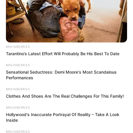
την διάθεση της και το χαμόγελο.
Είχε κερδίσει τους πελάτες της με τον
χαρακτήρα και όλοι θα την θυμούνται για
αυτό.
BRAINBERRIES
Έφυγε σε ηλικία 80 ετών από την ζωή, η Ελένη
Tarantino’s Latest Effort Will Probably Be His Best To Date
Φουσέκα, μία από τις πλέον εμβληματικές
μορφές, συνδέοντας το όνομά της με ένα από
BRAINBERRIES
Sensational Seductress: Demi Moore's Most Scandalous
τα παλαιότερα αρτοποιεία της Χαλκίδας.
Performances
Μαζί με τον σύζυγό της, διατηρούσαν επί
BRAINBERRIES
σειρά ετών αρτοποιείο.
Clothes And Shoes Are The Real Challenges For This Family!
BRAINBERRIES
Η κηδεία της θα τελεστεί αύριο στις 10:30
Hollywood's Inaccurate Portrayal Of Reality – Take A Look
π.μ., στον Ιερό Ναό Αναστάσεως του
Inside
Λαζάρου, στο νέο Κοιμητήριο Χαλκίδας, στο
BRAINBERRIES