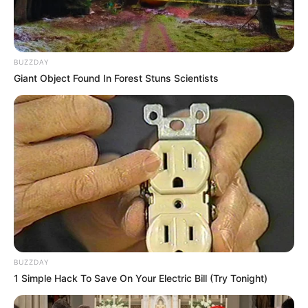
BUZZDAY
Giant Object Found In Forest Stuns Scientists
BUZZDAY
1 Simple Hack To Save On Your Electric Bill (Try Tonight)