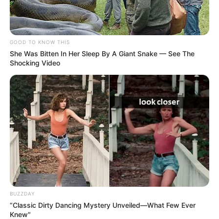
TAGS
GOOD TO KNOW THIS
She Was Bitten In Her Sleep By A Giant Snake — See The
ΧΑΛΚΙΔΑ ΝΕΑ
Shocking Video
ΤΑΥΤΟΤΗΤΑ ΚΑΙ ΕΠΙΚΟΙΝΩΝΙΑ
ΟΡΟΙ ΧΡΗΣΗΣ
BUZZDAY
“Classic Dirty Dancing Mystery Unveiled—What Few Ever
Knew"