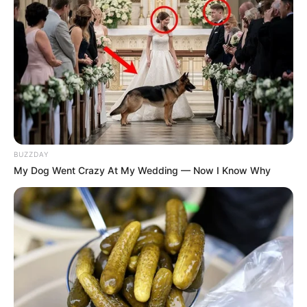
BUZZDAY
My Dog Went Crazy At My Wedding — Now I Know Why