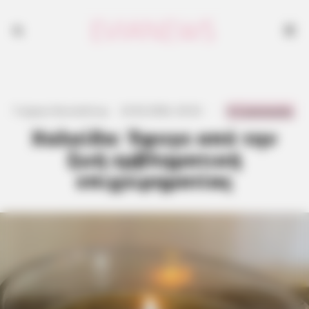
0 Comments
Γιώργος Κουτσελίνης
·
23.02.2026, 20:32
·
·
Χαλκίδα: Έφυγε από την
ζωή εμβληματική
επιχειρηματίας