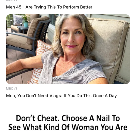
ΣΟΚ: Γυναίκα έπεσε από την υψηλή γέφυρα
Men 45+ Are Trying This To Perform Better
Χαλκίδας
Ακολουθήστε το evianews.com στο
Google
News
ΤΑ ΠΙΟ ΔΗΜΟΦΙΛΗ
MEDVI
Men, You Don't Need Viagra If You Do This Once A Day