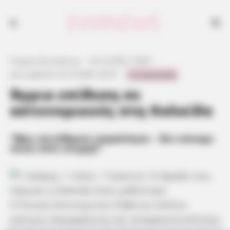
Γιώργος Κουτσελίνης
·
23.10.2025, 19:38
·
0 Comments
Last updated:
25.10.2025, 00:31
·
Άγρια επίθεση σε
αστυνομικούς στη Χαλκίδα
“Μας επιτέθηκαν απρόκλητα – δεν κάναμε
πίσω ούτε στιγμή!”
Η Ένωση Αστυνομικών Εύβοιας στέλνει
μήνυμα υπερηφάνειας και αποφασιστικότητας