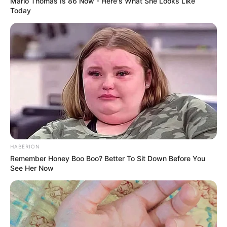
Marlo Thomas Is 86 Now - Here's What She Looks Like
Today
HABERION
Remember Honey Boo Boo? Better To Sit Down Before You
See Her Now