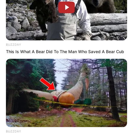
BUZZDAY
This Is What A Bear Did To The Man Who Saved A Bear Cub
BUZZDAY