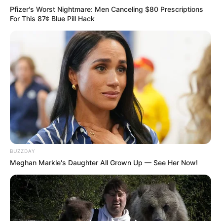
Pfizer's Worst Nightmare: Men Canceling $80 Prescriptions
For This 87¢ Blue Pill Hack
BUZZDAY
Meghan Markle's Daughter All Grown Up — See Her Now!