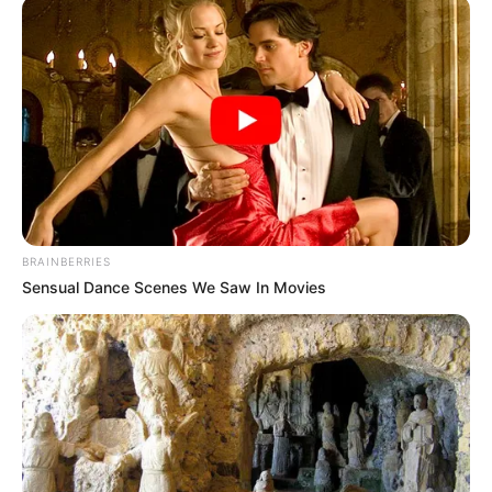
τα οποία δυστυχώς δεν κατάφερε να
ξεπεράσει.
Η είδηση του θανάτου του σκόρπισε βαθιά
θλίψη στην οικογένεια, στους συναδέλφους
και στους πολλούς φίλους του, που μιλούν
για έναν άνθρωπο με καλοσύνη, ήθος και
ανεξάντλητη διάθεση προσφοράς.
BRAINBERRIES
Η Χαλκίδα αποχαιρετά έναν συμπολίτη που
Sensual Dance Scenes We Saw In Movies
υπηρέτησε με ευθύνη και αξιοπρέπεια τον
επαγγελματικό του ρόλο και άφησε πίσω του
το αποτύπωμα μιας ζωής γεμάτης ανθρωπιά
και σεβασμό.
Θερμά συλλυπητήρια στους οικείους του.