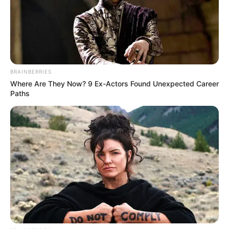
BRAINBERRIES
Where Are They Now? 9 Ex-Actors Found Unexpected Career
Paths