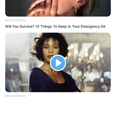
BRAINBERRIES
Will You Survive? 10 Things To Keep In Your Emergency Kit
ΤΑΥΤΟΤΗΤΑ ΚΑΙ ΕΠΙΚΟΙΝΩΝΙΑ
ΟΡΟΙ ΧΡΗΣΗΣ
© 2025 EVIANEWS του Γιώργου Κουτσελίνη
BRAINBERRIES
The Bodyguard's Hidden Bloopers Revealed