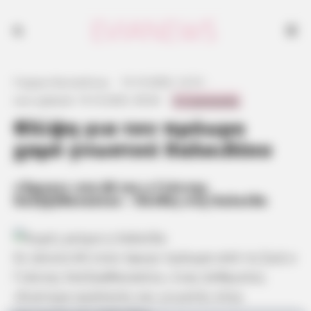
Γιώργος Κουτσελίνης
·
15.10.2025, 13:15
·
0 Comments
Last updated:
19.10.2025, 09:44
·
Θλίψη για τον πρόωρο
χαμό γνωστού Χαλκιδέου
«Έφυγε» στα 60 του ο Γιάννης
Χατζηαθανασίου – Πένθος στη Χαλκίδα
Σε ηλικία 60 ετών έφυγε πρόωρα από τη ζωή ο
Γιάννης Χατζηαθανασίου, ένας άνθρωπος
ιδιαίτερα αγαπητός και γνωστός στην