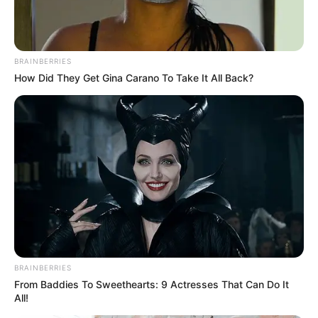
BRAINBERRIES
How Did They Get Gina Carano To Take It All Back?
BRAINBERRIES
From Baddies To Sweethearts: 9 Actresses That Can Do It
All!