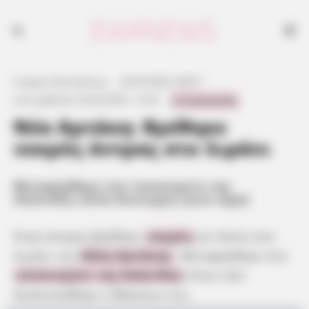
Ένας άντρας βρέθηκε νεκρός σε πλοίο στο λιμάνι της Νέας Αρτάκης.
Μεταφέρθηκε στο νοσοκομείο της Χαλκίδας όπου εκεί διαπιστώθηκε ο
θάνατος του.
Γιώργος Κουτσελίνης
·
26.09.2025, 08:07
·
0 Comments
Last updated:
26.09.2025, 17:25
·
Νέα Αρτάκη: Βρέθηκε
νεκρός άντρας στο λιμάνι
Μεταφέρθηκε στο νοσοκομείο της
Χαλκίδας αλλά δυστυχώς ήταν αργά
Ένας άντρας βρέθηκε
νεκρός
σε πλοίο στο
λιμάνι της
Νέας Αρτάκης
. Μεταφέρθηκε στο
νοσοκομείο της Χαλκίδας
όπου εκεί
διαπιστώθηκε ο θάνατος του.