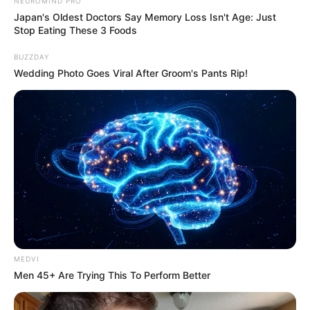
NEUROMIND PRO
Japan's Oldest Doctors Say Memory Loss Isn't Age: Just
Στο πλαίσιο αυτό, συλλέγονται καταθέσεις
Stop Eating These 3 Foods
από μάρτυρες, εξετάζεται το ιστορικό του
BUZZDAY
εκλιπόντος, ενώ παράλληλα γίνονται οι
Wedding Photo Goes Viral After Groom's Pants Rip!
απαραίτητοι έλεγχοι στο σκάφος όπου
βρέθηκε.
Η σορός του 84χρονου πρόκειται να
μεταφερθεί στην Ιατροδικαστική Υπηρεσία
Στερεάς Ελλάδας, προκειμένου να
πραγματοποιηθεί νεκροψία – νεκροτομή, η
οποία θα δώσει απαντήσεις για τα ιατρικά
αίτια του θανάτου.
MEDVI
Η διαδικασία αυτή θεωρείται αναγκαία ώστε
Men 45+ Are Trying This To Perform Better
να αποσαφηνιστεί εάν πρόκειται για
παθολογικά αίτια, ατύχημα ή κάποιον άλλον