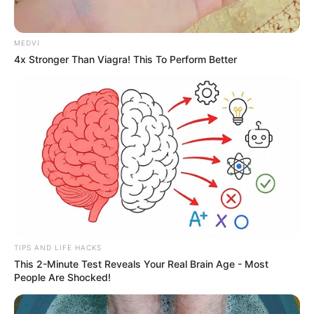
MEDVI
4x Stronger Than Viagra! This To Perform Better
TIPS AND LIFE HACKS
This 2-Minute Test Reveals Your Real Brain Age - Most
People Are Shocked!