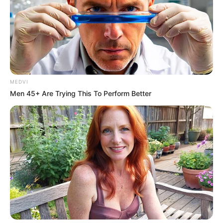
MEDVI
Men 45+ Are Trying This To Perform Better