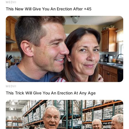
MEDVI
This New Will Give You An Erection After +45
MEDVI
This Trick Will Give You An Erection At Any Age