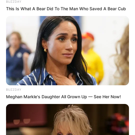
BUZZDAY
This Is What A Bear Did To The Man Who Saved A Bear Cub
BUZZDAY
Meghan Markle's Daughter All Grown Up — See Her Now!