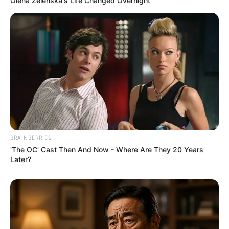
Olena Zelenska's Life Changed Overnight
BRAINBERRIES
'The OC' Cast Then And Now - Where Are They 20 Years
Later?