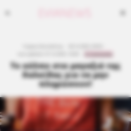
Γιώργος Κουτσελίνης
·
28.12.2025, 09:05
·
0 Comments
Last updated:
27.12.2025, 18:06
·
Το κόλπο στα μαγαζιά της
Χαλκίδας για να μην
πληρώσουν!