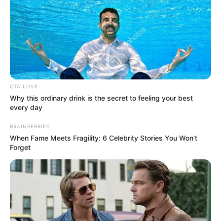
Περισσότερα νέα από την Εύβοια
Τραγωδία στη Χαλκίδα: Βρήκαν έναν άντρα
νεκρό
Πότε θα έρθει το ρεύμα στη Χαλκίδα;
CTA LOVE
Άντρας άφησε την τελευταία του πνοή σε
Why this ordinary drink is the secret to feeling your best
παραλία κοντά στη Χαλκίδα
every day
Ακολουθήστε το evianews.com στο
Google
BRAINBERRIES
When Fame Meets Fragility: 6 Celebrity Stories You Won't
News
Forget
ΤΑ ΠΙΟ ΔΗΜΟΦΙΛΗ