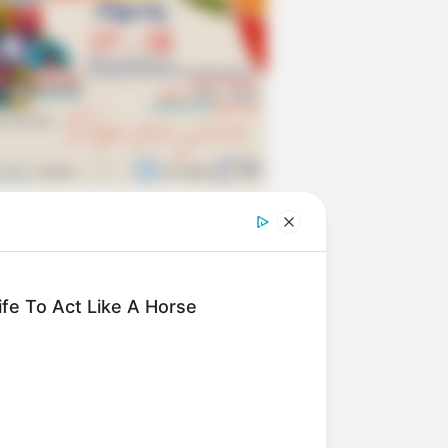
fe To Act Like A Horse