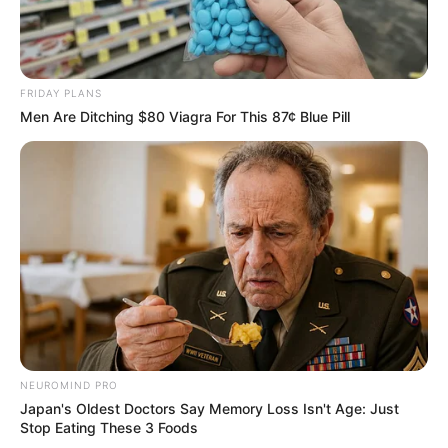
FRIDAY PLANS
Men Are Ditching $80 Viagra For This 87¢ Blue Pill
NEUROMIND PRO
Japan's Oldest Doctors Say Memory Loss Isn't Age: Just
Stop Eating These 3 Foods