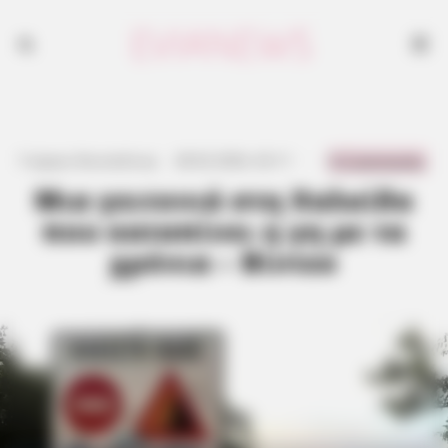
0 Comments
Γιώργος Κουτσελίνης
·
28.02.2026, 02:11
·
·
Μια γειτονιά στη Χαλκίδα
που καταπίνει η γη με τα
χρόνια – Βίντεο