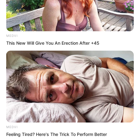
MEDVI
This New Will Give You An Erection After +45
MEDVI
Feeling Tired? Here's The Trick To Perform Better