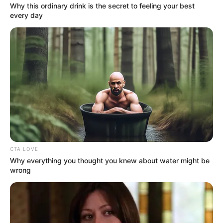
Why this ordinary drink is the secret to feeling your best
every day
Την ίδια ώρα ο Δήμος Χαλκιδέων προχωρά
στην υλοποίηση γεωλογικής μελέτης για την
αντιμετώπιση της κατολίσθησης στην περιοχή
Σκαλάκια της Έξω Παναγίτσας.
CTA LOVE
Why everything you thought you knew about water might be
Η μελέτη θεωρείται απαραίτητη για να
wrong
αποτυπωθούν οι γεωλογικές συνθήκες της
περιοχής και να προταθούν οι κατάλληλες
παρεμβάσεις, με στόχο την ασφαλή