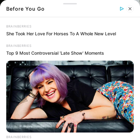
Before You Go
BRAINBERRIES
She Took Her Love For Horses To A Whole New Level
BRAINBERRIES
Top 9 Most Controversial 'Late Show' Moments
Δρόμος
Όσο περνούν τα χρόνια αυτή η γειτονιά
βυθίζεται και την καταπίνει η γη όπως θα
δείτε παρακάτω
Στη
Χαλκίδα
υπάρχει μια γειτονιά που εδώ
BRAINBERRIES