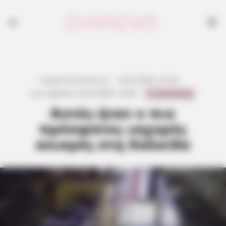
Γιώργος Κουτσελίνης
·
26.02.2026, 22:28
·
0 Comments
Last updated:
24.02.2026, 18:28
·
Αυτός ήταν ο πιο
πρόσφατος ισχυρός
σεισμός στη Χαλκίδα