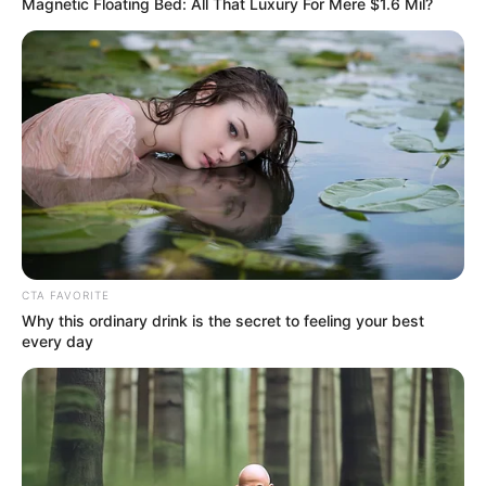
Magnetic Floating Bed: All That Luxury For Mere $1.6 Mil?
Τραγωδία στη Χαλκίδα: Βρήκαν έναν άντρα
νεκρό
Ακολουθήστε το evianews.com στο
Google
News
ΤΑ ΠΙΟ ΔΗΜΟΦΙΛΗ
CTA FAVORITE
Why this ordinary drink is the secret to feeling your best
every day