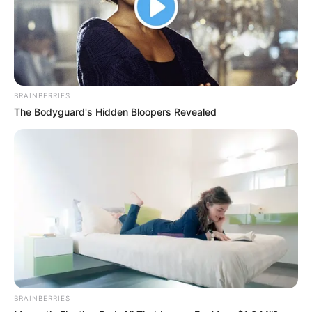
BRAINBERRIES
The Bodyguard's Hidden Bloopers Revealed
Περισσότερα νέα από την Εύβοια
Συναγερμός για φωτιά έξω από τη Χαλκίδα
ΣΥΝΕΧΗΣ ΕΝΗΜΕΡΩΣΗ
Τραγωδία σε παραλία της Χαλκίδας για
62χρονο άντρα
BRAINBERRIES