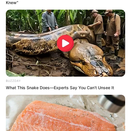
Knew"
TAGS
ΣΕΙΣΜΟΣ
BUZZDAY
What This Snake Does—Experts Say You Can't Unsee It