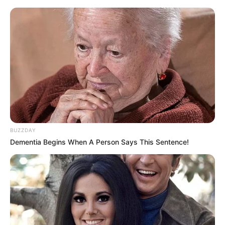
BUZZDAY
Dementia Begins When A Person Says This Sentence!