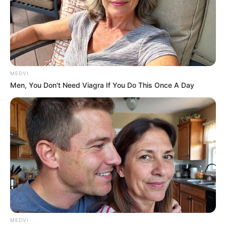
MEDVI
Men, You Don't Need Viagra If You Do This Once A Day
MEDVI