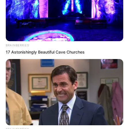
Στη μέση του δρόμου, το αυτοκίνητο της
φωτογραφίας ήταν το μόνο σημάδι του χάους.
Ήταν σαν να είχε γίνει σεισμός. Η εικόνα
προκαλούσε δέος και αμηχανία σε όσους το
αντίκρισαν.
BRAINBERRIES
17 Astonishingly Beautiful Cave Churches
Τροχαίο ατύχημα
Η εικόνα θύμιζε σκηνή σοβαρού ατυχήματος,
με σημάδια από την πρόσκρουση διάσπαρτα
στον δρόμο.
Λίγα λεπτά αργότερα στην γειτονιά της
Χαλκίδας, βρέθηκε ασθενοφόρο που
μετέφερε τον νεαρό οδηγό στο νοσοκομείο
της πόλης.