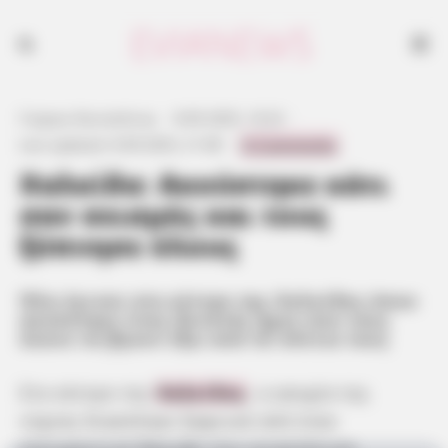
Όλα έγιναν στο κέντρο της Χαλκίδας όπου ακούστηκε ένας δυνατός
ήχος που τους έκανε να βγουν έξω από τα σπίτια τους
Γιώργος Κουτσελίνης
·
8.09.2025, 10:22
·
0 Comments
Last updated:
8.09.2025, 21:08
·
Χαλκίδα: Ακούστηκε κάτι
σαν σεισμός και τους
ξύπνησε όλους
Όλα έγιναν στο κέντρο της Χαλκίδας όπου
ακούστηκε ένας δυνατός ήχος που τους
έκανε να βγουν έξω από τα σπίτια τους
Στο κέντρο της
Χαλκίδας
, η ησυχία της
νύχτας διακόπηκε ξαφνικά από έναν