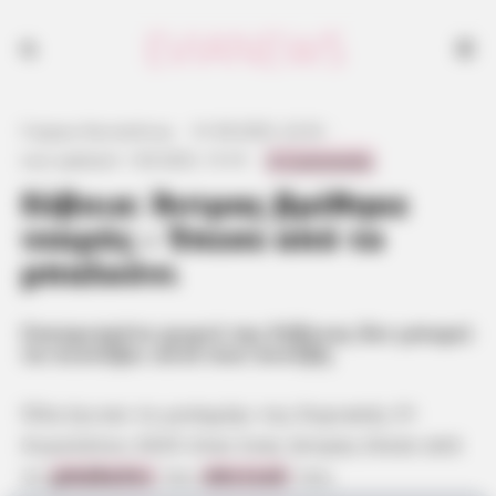
Τραγωδία κοντά στη Χαλκίδα: Ηλικιωμένος έπεσε από το μπαλκόνι του
σπιτιού του το μεσημέρι της Κυριακής και μεταφέρθηκε νεκρός στο
νοσοκομείο.
Γιώργος Κουτσελίνης
·
31.08.2025, 22:32
·
0 Comments
Last updated:
1.09.2025, 15:19
·
Εύβοια: Άντρας βρέθηκε
νεκρός – Έπεσε από το
μπαλκόνι
Σοκαρισμένο χωριό της Εύβοιας δεν μπορεί
να πιστέψει αυτό που συνέβη
Όλα έγιναν το μεσημέρι της Κυριακής 31
Αυγούστου 2025 όταν ένας άντρας έπεσε από
το
μπαλκόνι
του
σπιτιού
του.