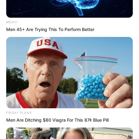
MEDVI
Men 45+ Are Trying This To Perform Better
FRIDAY PLANS
Men Are Ditching $80 Viagra For This 87¢ Blue Pill