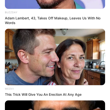
BUZZDAY
Adam Lambert, 43, Takes Off Makeup, Leaves Us With No
Words
MEDVI
This Trick Will Give You An Erection At Any Age
TAGS
ΕΥΒΟΙΑ
ΜΠΑΛΚΟΝΙ
ΣΠΙΤΙ
ΧΩΡΙΟ