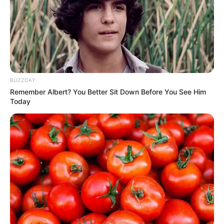
TAGS
ΕΞΩ ΠΑΝΑΓΙΤΣΑ
ΜΗΧΑΝΗ
ΠΟΥ ΕΓΙΝΕ ΤΡΟΧΑΙΟ ΣΤΗΝ ΕΥΒΟΙΑ
BUZZDAY
Remember Albert? You Better Sit Down Before You See Him
Today
ΤΑΥΤΟΤΗΤΑ ΚΑΙ ΕΠΙΚΟΙΝΩΝΙΑ
ΟΡΟΙ ΧΡΗΣΗΣ