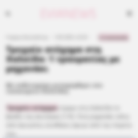
Τροχαίο ατύχημα σημειώθηκε στη Χαλκίδα, στην Έξω Παναγίτσα, όταν
μηχανάκι ξέφυγε από την πορεία του. Ο οδηγός τραυματίστηκε
ελαφρά.
0 Comments
Γιώργος Κουτσελίνης
·
1.09.2025, 22:43
·
·
Τροχαίο ατύχημα στη
Χαλκίδα: 1 τραυματίας με
μηχανάκι
Με ασθενοφόρο μεταφέρθηκε στο
νοσοκομείο Χαλκίδας
Τροχαίο ατύχημα
είχαμε στη Χαλκίδα το
βράδυ της Δευτέρας (1/9). Ένα μηχανάκι κάτω
από άγνωστες συνθήκες έφυγε από την πορεία
του.