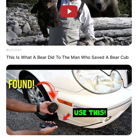
BUZZDAY
This Is What A Bear Did To The Man Who Saved A Bear Cub