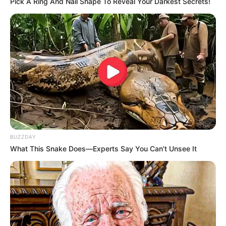
Pick A Ring And Nail Shape To Reveal Your Darkest Secrets!
BUZZDAY
What This Snake Does—Experts Say You Can't Unsee It