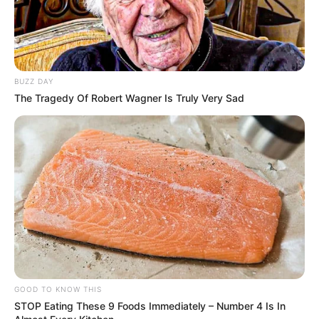
BUZZ DAY
The Tragedy Of Robert Wagner Is Truly Very Sad
GOOD TO KNOW THIS
STOP Eating These 9 Foods Immediately – Number 4 Is In