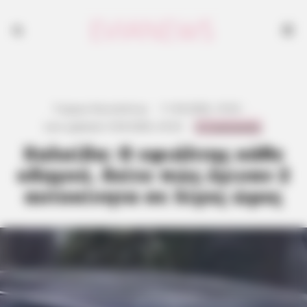
Γιώργος Κουτσελίνης
·
11.04.2026, 10:52
·
0 Comments
Last updated:
9.04.2026, 23:52
·
Χαλκίδα: Ο εφιάλτης κάθε
οδηγού, δείτε πώς έγιναν 2
αυτοκίνητα σε λίγες ώρες