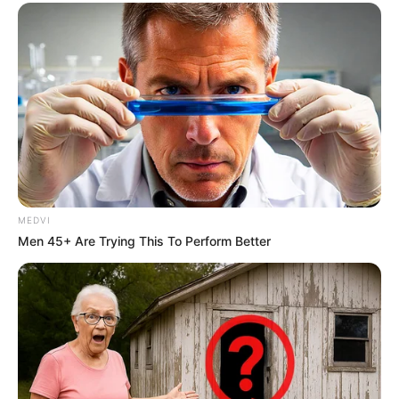
MEDVI
Men 45+ Are Trying This To Perform Better