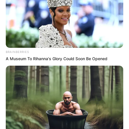
Εύβοια: Θλίψη για γνωστό επαγγελματία που
έφυγε από την ζωή
Ακολουθήστε το evianews.com στο
Google
News
ΤΑ ΠΙΟ ΔΗΜΟΦΙΛΗ
BRAINBERRIES
A Museum To Rihanna's Glory Could Soon Be Opened