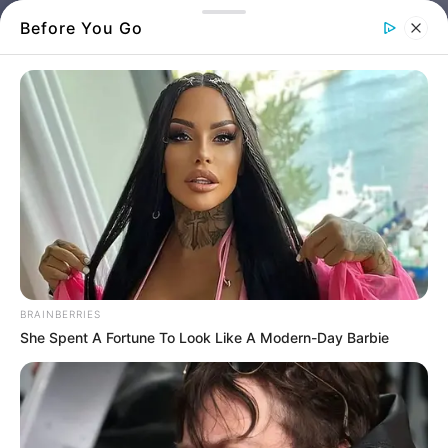
Before You Go
Αυτοκίνητα με σπασμένα τζάμια
BRAINBERRIES
She Spent A Fortune To Look Like A Modern-Day Barbie
Δεν είναι φάρσα: Άφησαν τα αυτοκίνητα
στη Χαλκίδα και τα βρήκαν κατεστραμμένα
Είναι η πιο δύσκολη στιγμή για κάθε
οδηγό
που παρκάρει το
αυτοκίνητο
του σε