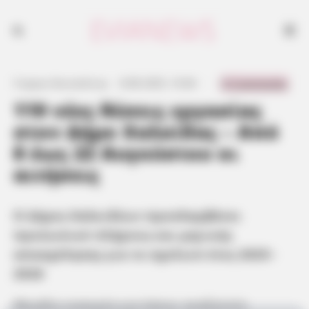
Ο Δήμος Χαλκιδέων προσλαμβάνει προσωπικό πλήρους και μερικής
απασχόλησης για το σχολικό έτος 2025–2026
0 Comments
Γιώργος Κουτσελίνης
·
8.08.2025, 10:46
·
·
119 νέες θέσεις εργασίας
στον Δήμο Χαλκίδας – Από
8 έως 22 Αυγούστου οι
αιτήσεις
Ο Δήμος Χαλκιδέων προσλαμβάνει
προσωπικό πλήρους και μερικής
απασχόλησης για το σχολικό έτος 2025–
2026
Μεγάλη ευκαιρία για όσους αναζητούν