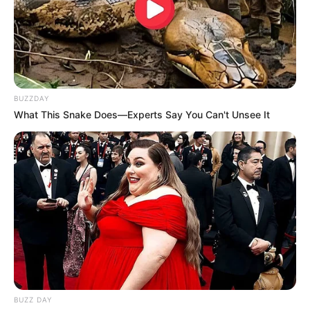
TAGS
ΠΡΟΣΛΗΨΕΙΣ
ΧΑΛΚΙΔΑ ΝΕΑ
BUZZDAY
What This Snake Does—Experts Say You Can't Unsee It
ΤΑΥΤΟΤΗΤΑ ΚΑΙ ΕΠΙΚΟΙΝΩΝΙΑ
ΟΡΟΙ ΧΡΗΣΗΣ
BUZZ DAY