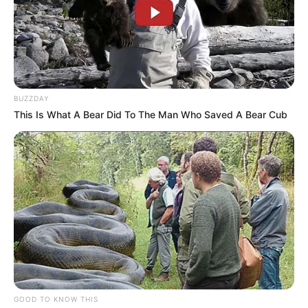
BUZZDAY
This Is What A Bear Did To The Man Who Saved A Bear Cub
GOOD TO KNOW THIS