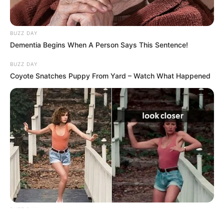
BUZZ DAY
Dementia Begins When A Person Says This Sentence!
BUZZ DAY
Coyote Snatches Puppy From Yard – Watch What Happened
ΤΑΥΤΟΤΗΤΑ ΚΑΙ ΕΠΙΚΟΙΝΩΝΙΑ
ΟΡΟΙ ΧΡΗΣΗΣ
© 2025 EVIANEWS του Γιώργου Κουτσελίνη
BUZZ DAY
“Classic Dirty Dancing Mystery Unveiled—What Few Ever