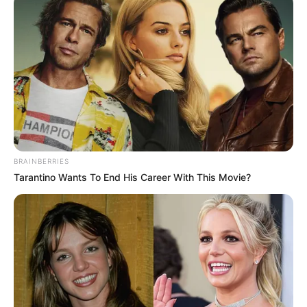
BRAINBERRIES
Tarantino Wants To End His Career With This Movie?