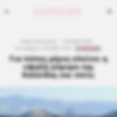
Γιώργος Κουτσελίνης
·
11.09.2025, 09:55
·
0 Comments
Last updated:
11.09.2025, 13:57
·
Για πόσες μέρες κλείνει η
υψηλή γέφυρα της
Χαλκίδας και πότε;