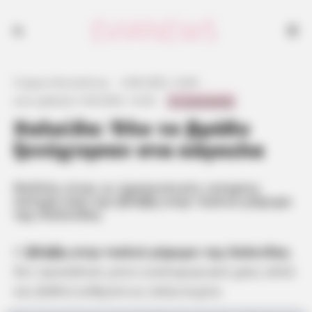
Πολλές είναι οι προσωπικές ιστορίες ύστερα από την βλάβη στην
παλιά γέφυρα της Χαλκίδας
Γιώργος Κουτσελίνης
·
4.08.2025, 14:40
·
0 Comments
Last updated:
5.09.2025, 14:29
·
Χαλκίδα: Όλο το βράδυ
ξενύχτησαν στα κάγκελα
Πολλές είναι οι προσωπικές ιστορίες
ύστερα από την βλάβη στην παλιά γέφυρα
της Χαλκίδας
Η
βλάβη στην παλιά γέφυρα της Χαλκίδας
δεν προκάλεσε μόνο κυκλοφοριακό χάος αλλά
και βαθιά ανθρώπινη ταλαιπωρία.