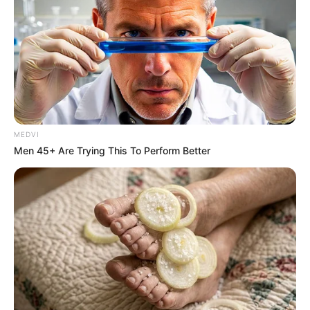
MEDVI
Men 45+ Are Trying This To Perform Better