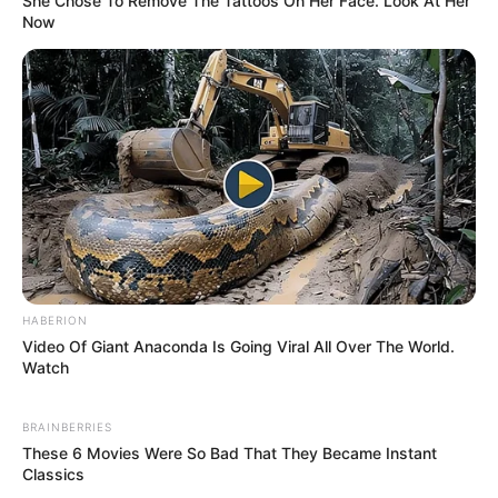
She Chose To Remove The Tattoos On Her Face. Look At Her
Now
HABERION
Video Of Giant Anaconda Is Going Viral All Over The World.
Watch
BRAINBERRIES
These 6 Movies Were So Bad That They Became Instant
Classics