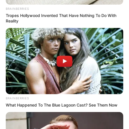
TAGS
ΠΑΛΙΑ ΓΕΦΥΡΑ ΧΑΛΚΙΔΑΣ
BRAINBERRIES
Tropes Hollywood Invented That Have Nothing To Do With
Reality
ΤΑΥΤΟΤΗΤΑ ΚΑΙ ΕΠΙΚΟΙΝΩΝΙΑ
ΟΡΟΙ ΧΡΗΣΗΣ
BRAINBERRIES
What Happened To The Blue Lagoon Cast? See Them Now