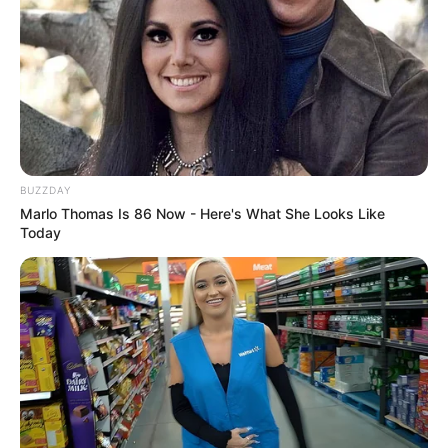
BUZZDAY
Marlo Thomas Is 86 Now - Here's What She Looks Like
Today