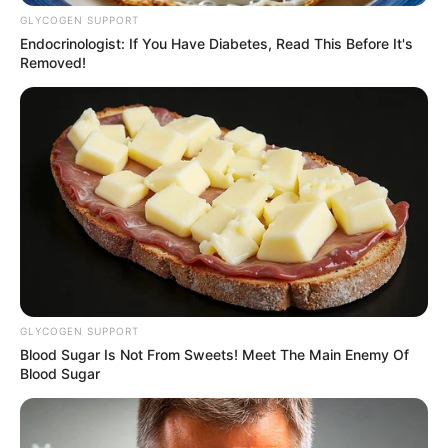
Περισσότερα νέα από την Εύβοια
GLYCOGEN SUPPORT
Endocrinologist: If You Have Diabetes, Read This Before It's
Removed!
Εύβοια: Θλίψη για γνωστό επαγγελματία που
έφυγε από την ζωή
ΣΟΚ: Γυναίκα έπεσε από την υψηλή γέφυρα
Χαλκίδας
Εύβοια: Θλίψη για γνωστό επαγγελματία που
έφυγε από την ζωή
Ακολουθήστε το evianews.com στο
Google
News
GLYCOGEN SUPPORT
Blood Sugar Is Not From Sweets! Meet The Main Enemy Of
ΤΑ ΠΙΟ ΔΗΜΟΦΙΛΗ
Blood Sugar