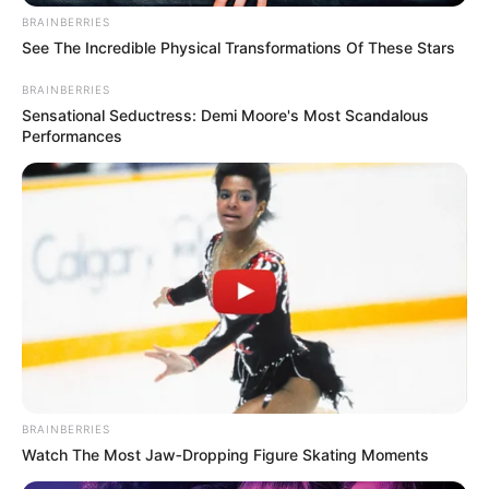
ΣΟΚ: Γυναίκα έπεσε από την υψηλή γέφυρα
BRAINBERRIES
See The Incredible Physical Transformations Of These Stars
Χαλκίδας
BRAINBERRIES
Εύβοια: Θλίψη για γνωστό επαγγελματία που
Sensational Seductress: Demi Moore's Most Scandalous
έφυγε ξαφνικά από την ζωή
Performances
Εύβοια: Θλίψη για γνωστό επαγγελματία που
έφυγε από την ζωή
Ακολουθήστε το evianews.com στο
Google
News
ΤΑ ΠΙΟ ΔΗΜΟΦΙΛΗ
BRAINBERRIES
Watch The Most Jaw‑Dropping Figure Skating Moments