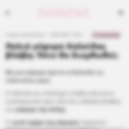
Με μια γέφυρα έμεινε η Χαλκίδα τις τελευταίες ώρες
0 Comments
Γιώργος Κουτσελίνης
·
4.08.2025, 14:26
·
·
Παλιά γέφυρα Χαλκίδας
βλάβη: Πότε θα διορθωθεί;
Με μια γέφυρα έμεινε η Χαλκίδα τις
τελευταίες ώρες
Η Χαλκίδα και ολόκληρη η Εύβοια βιώνουν
κυκλοφοριακό χάος εξαιτίας σοβαρής βλάβης
στη
γέφυρα της πόλης
.
Το
μισό τμήμα της γέφυρας
παραμένει