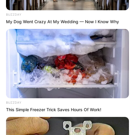
BUZZDAY
My Dog Went Crazy At My Wedding — Now I Know Why
TAGS
BUZZDAY
This Simple Freezer Trick Saves Hours Of Work!
ΠΑΛΙΑ ΓΕΦΥΡΑ ΧΑΛΚΙΔΑΣ