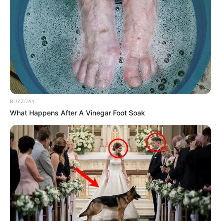
BUZZDAY
What Happens After A Vinegar Foot Soak