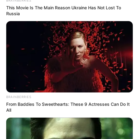
BRAINBERRIES
This Movie Is The Main Reason Ukraine Has Not Lost To
Russia
ΣΟΚ: Γυναίκα έπεσε από την υψηλή γέφυρα
Χαλκίδας
Εύβοια: Θλίψη για γνωστό επαγγελματία που
έφυγε ξαφνικά από την ζωή
Εύβοια: Θλίψη για γνωστό επαγγελματία που
έφυγε από την ζωή
Ακολουθήστε το evianews.com στο
Google
News
BRAINBERRIES
From Baddies To Sweethearts: These 9 Actresses Can Do It
ΤΑ ΠΙΟ ΔΗΜΟΦΙΛΗ
All