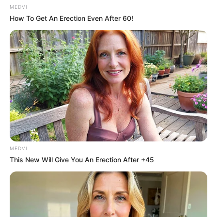
MEDVI
How To Get An Erection Even After 60!
MEDVI
This New Will Give You An Erection After +45