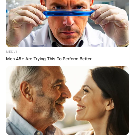
MEDVI
Men 45+ Are Trying This To Perform Better