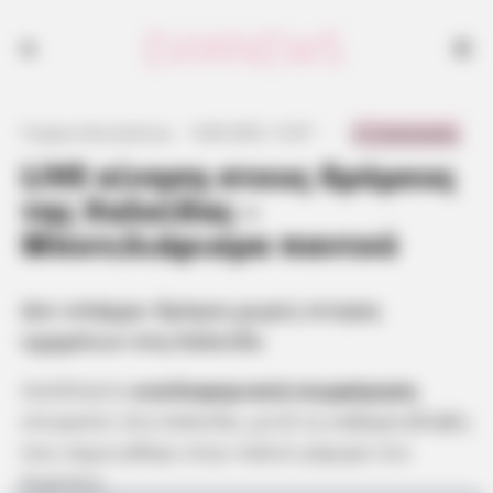
Δεν υπάρχει δρόμος χωρίς κίνηση οχημάτων στη Χαλκίδα
0 Comments
Γιώργος Κουτσελίνης
·
4.08.2025, 12:07
·
·
LIVE κίνηση στους δρόμους
της Χαλκίδας –
Μποτιλιάρισμα παντού
Δεν υπάρχει δρόμος χωρίς κίνηση
οχημάτων στη Χαλκίδα
Ασύλληπτη
κυκλοφοριακή συμφόρηση
επικρατεί στη Χαλκίδα, μετά τη σοβαρή βλάβη
που σημειώθηκε στην παλιά γέφυρα του
Ευρίπου.