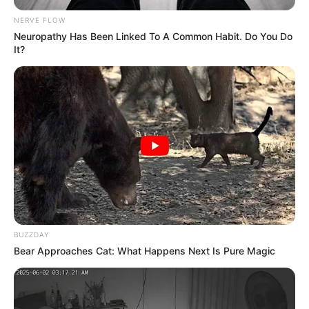
NERVE FLOW
Neuropathy Has Been Linked To A Common Habit. Do You Do
It?
BUZZDAY
Bear Approaches Cat: What Happens Next Is Pure Magic
TAGS
ΔΡΟΜΟΣ
ΧΑΛΚΙΔΑ ΝΕΑ