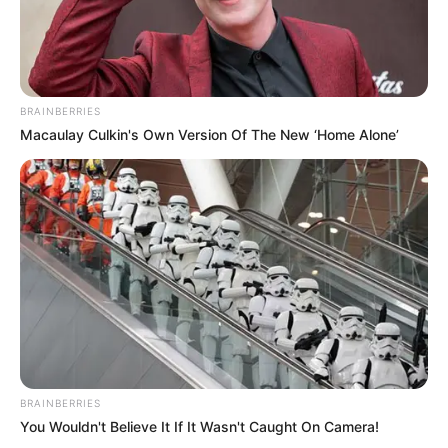
BRAINBERRIES
Macaulay Culkin's Own Version Of The New ‘Home Alone’
ΤΑΥΤΟΤΗΤΑ ΚΑΙ ΕΠΙΚΟΙΝΩΝΙΑ
ΟΡΟΙ ΧΡΗΣΗΣ
© 2025 EVIANEWS του Γιώργου Κουτσελίνη
BRAINBERRIES
You Wouldn't Believe It If It Wasn't Caught On Camera!