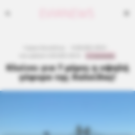
Γιώργος Κουτσελίνης
·
14.08.2025, 09:53
·
0 Comments
Last updated:
6.09.2025, 08:18
·
Κλείνει για 7 μέρες η υψηλή
γέφυρα της Χαλκίδας!