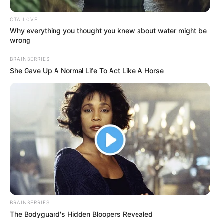
Τις επόμενες ημέρες αναμένονται οι
CTA LOVE
ανακοινώσεις.
Why everything you thought you knew about water might be
wrong
Περισσότερα νέα από την Εύβοια
BRAINBERRIES
She Gave Up A Normal Life To Act Like A Horse
Εύβοια: Θλίψη για γνωστό επαγγελματία που
έφυγε από την ζωή
ΣΟΚ: Γυναίκα έπεσε από την υψηλή γέφυρα
Χαλκίδας
Εύβοια: Θλίψη για γνωστό επαγγελματία που
έφυγε από την ζωή
Ακολουθήστε το evianews.com στο
Google
BRAINBERRIES
News
The Bodyguard's Hidden Bloopers Revealed