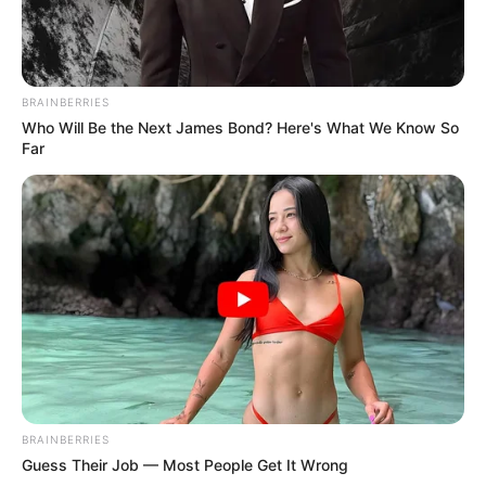
BRAINBERRIES
Who Will Be the Next James Bond? Here's What We Know So
Far
BRAINBERRIES
Guess Their Job — Most People Get It Wrong