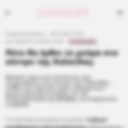
Μαύρες ώρες για κατοίκους και επιχειρήσεις στο κέντρο της Χαλκίδας,
καθώς για αρκετές ώρες παραμένουν χωρίς ηλεκτρικό ρεύμα, με την
αποκατάσταση της βλάβης να αναμένεται το βράδυ
Γιώργος Κουτσελίνης
·
29.07.2025, 18:23
·
0 Comments
Last updated:
2.10.2025, 22:09
·
Πότε θα έρθει το ρεύμα στο
κέντρο της Χαλκίδας;
Μαύρες ώρες για κατοίκους και
επιχειρήσεις στο κέντρο της Χαλκίδας,
καθώς για αρκετές ώρες παραμένουν
χωρίς ηλεκτρικό ρεύμα, με την
αποκατάσταση της βλάβης να αναμένεται
το βράδυ
Για δεύτερη συνεχόμενη ημέρα,
σοβαρά
προβλήματα ηλεκτροδότησης
ταλαιπωρούν