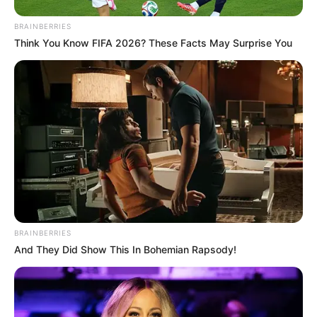
BRAINBERRIES
Think You Know FIFA 2026? These Facts May Surprise You
BRAINBERRIES
And They Did Show This In Bohemian Rapsody!