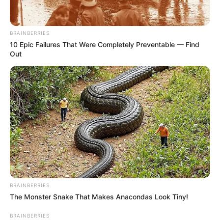
BRAINBERRIES
10 Epic Failures That Were Completely Preventable — Find
Out
BRAINBERRIES
The Monster Snake That Makes Anacondas Look Tiny!
BRAINBERRIES