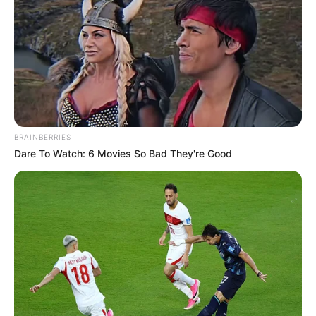
Εύβοια: Θλίψη για γνωστό επαγγελματία που
έφυγε από την ζωή
Ακολουθήστε το evianews.com στο
Google
News
ΤΑ ΠΙΟ ΔΗΜΟΦΙΛΗ
BRAINBERRIES
Dare To Watch: 6 Movies So Bad They're Good