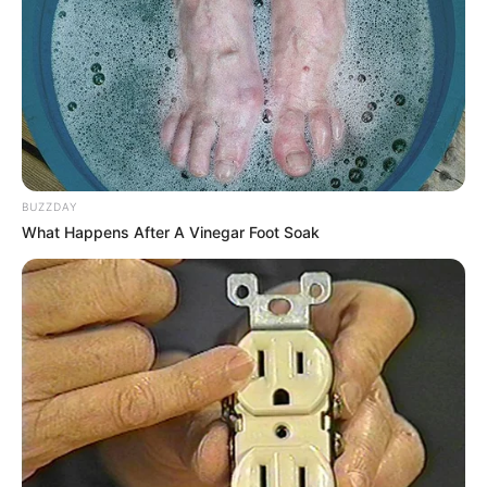
BUZZDAY
What Happens After A Vinegar Foot Soak