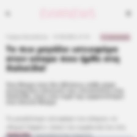
Ένα θέαμα που δεν βλέπεις κάθε μέρα αντίκρισαν κάτοικοι και
επισκέπτες στη Χαλκίδα, όταν στα νερά της εμφανίστηκε ένα πλωτό
θαύμα
0 Comments
Γιώργος Κουτσελίνης
·
31.08.2025, 21:10
·
·
Το πιο μεγάλο ιστιοφόρο
στον κόσμο που ήρθε στη
Χαλκίδα!
Ένα θέαμα που δεν βλέπεις κάθε μέρα
αντίκρισαν κάτοικοι και επισκέπτες στη
Χαλκίδα, όταν στα νερά της εμφανίστηκε
ένα πλωτό θαύμα
Το μεγαλύτερο ιστιοφόρο του κόσμου, το
«Royal Clipper», έκανε την εμφάνισή του στη
Χαλκίδα
, προκαλώντας κύματα