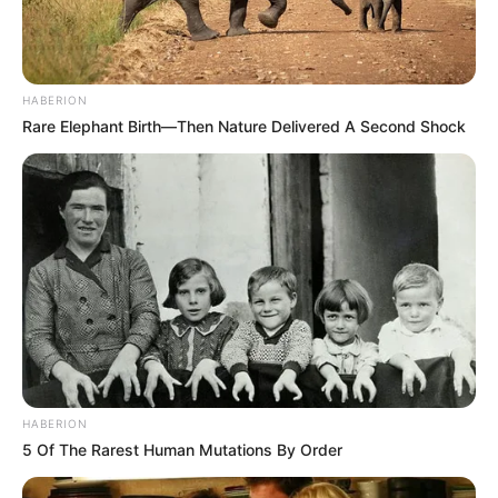
HABERION
Rare Elephant Birth—Then Nature Delivered A Second Shock
TAGS
ΧΑΛΚΙΔΑ ΝΕΑ
HABERION
5 Of The Rarest Human Mutations By Order