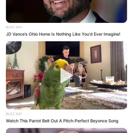
BUZZ DAY
JD Vance’s Ohio Home Is Nothing Like You'd Ever Imagine!
BUZZ DAY
Watch This Parrot Belt Out A Pitch-Perfect Beyonce Song