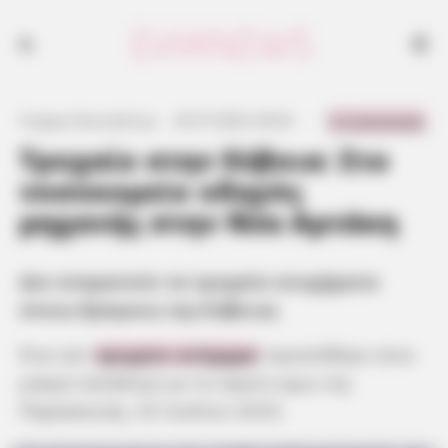
0 Comments
Γιώργος Κουτσελίνης
·
25.07.2025, 09:26
·
·
Τροχαίο στην Εύβοια: Στο
νοσοκομείο οδηγός
μηχανής στην Νέα Αρτάκη
Δεν σταματούν τα τροχαία ατυχήματα
στους δρόμους της Εύβοιας
Ένα νέο
τροχαίο ατύχημα
προστέθηκε στον
μακρύ κατάλογο με το πρώτο φως της
Παρασκευής, 25 Ιουλίου 2025.