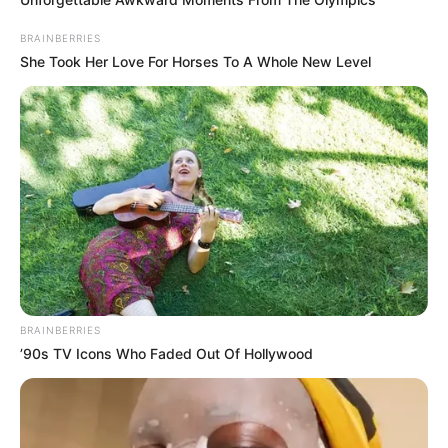
BRAINBERRIES
She Took Her Love For Horses To A Whole New Level
BRAINBERRIES
’90s TV Icons Who Faded Out Of Hollywood