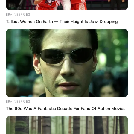
BRAINBERRIES
Tallest Women On Earth — Their Height Is Jaw-Dropping
BRAINBERRIES
The 90s Was A Fantastic Decade For Fans Of Action Movies