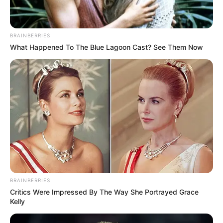
ΣΟΚ: Γυναίκα έπεσε από την υψηλή γέφυρα
Χαλκίδας
BRAINBERRIES
Ακολουθήστε το evianews.com στο
Google
What Happened To The Blue Lagoon Cast? See Them Now
News
ΤΑ ΠΙΟ ΔΗΜΟΦΙΛΗ
BRAINBERRIES
Critics Were Impressed By The Way She Portrayed Grace
Kelly