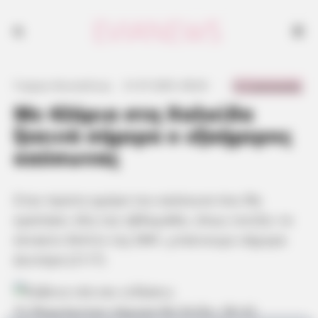
0 Comments
Γιώργος Κουτσελίνης
·
21.07.2025, 08:26
·
·
Με 42άρια στη Χαλκίδα
ξεκινά σήμερα ο εξαήμερος
καύσωνας
Στην πρώτη ημέρα του καύσωνα που θα
κρατήσει όλη την εβδομάδα, όπως τονίζει το
έκτακτο δελτίο της ΕΜΥ, μπαίνουμε σήμερα
Δευτέρα (21/7)
Το θερμόμετρο σήμερα θα δείξει 38-42