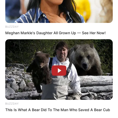
BUZZDAY
Meghan Markle's Daughter All Grown Up — See Her Now!
BUZZDAY
This Is What A Bear Did To The Man Who Saved A Bear Cub