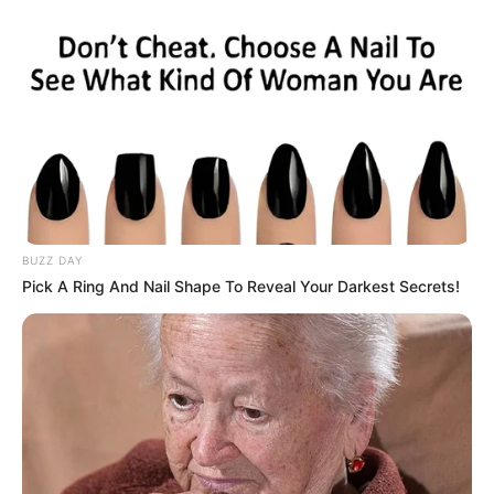
BUZZ DAY
Pick A Ring And Nail Shape To Reveal Your Darkest Secrets!