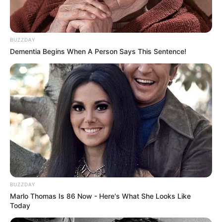
BUZZDAY
Dementia Begins When A Person Says This Sentence!
BUZZDAY
Marlo Thomas Is 86 Now - Here's What She Looks Like
Today