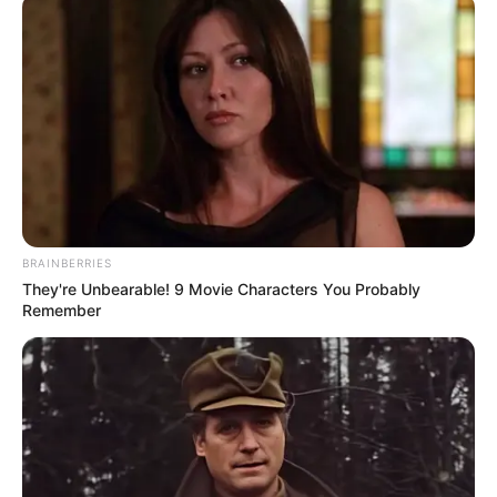
Εύβοια: Θλίψη για γνωστό επαγγελματία που
έφυγε από την ζωή
ΣΟΚ: Γυναίκα έπεσε από την υψηλή γέφυρα
Χαλκίδας
Ακολουθήστε το evianews.com στο
Google
News
ΤΑ ΠΙΟ ΔΗΜΟΦΙΛΗ
BRAINBERRIES
They're Unbearable! 9 Movie Characters You Probably
Remember