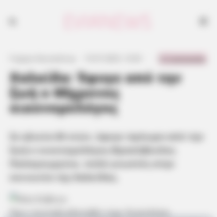
0 Comments
Γιώργος Κουτσελίνης
·
15.07.2025, 13:03
·
·
Χαλκίδα: Έφυγε από την
ζωή ο 60χρονος
οικονομολόγος
Σε ηλικία 60 ετών, έφυγε πρόωρα από την
ζωή ο οικονομολόγος Θρασύβουλος
Παπαγεωργίου, πολύ γνωστός στην
κοινωνία της Χαλκίδας.
Πριν συνταξιοδοτηθεί είχε διατελέσει