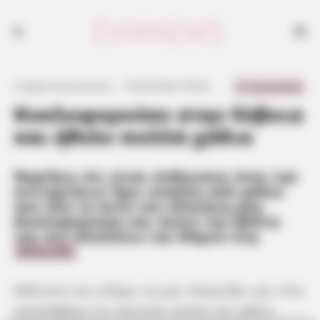
Κυκλοφορούσε στην Εύβοια και ήθελε χάδια
0 Comments
Γιώργος Κουτσελίνης
·
23.08.2022, 09:29
·
·
Κυκλοφορούσε στην Εύβοια
και ήθελε πολλά χάδια
Νομίζεις ότι είναι άνθρωπος όταν την
αντικρίσεις! Έχει ανάγκη από χάδια
σαν όλα τα όντα του πλανήτη μας.
Κυκλοφορούσε και έκανε την βόλτα
της στο αλσύλλιο του Φάρου στη
Χαλκίδα
Μάλιστα την είδαμε να μας πλησιάζει και τότε
καταλάβαμε ότι ζητούσε αγάπη και χάδια