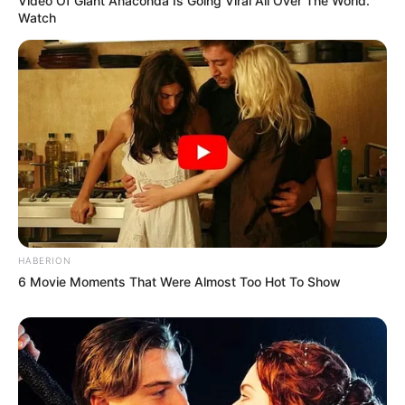
Video Of Giant Anaconda Is Going Viral All Over The World.
Watch
HABERION
6 Movie Moments That Were Almost Too Hot To Show