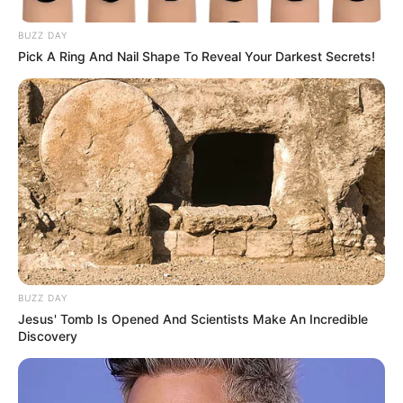
BUZZ DAY
Pick A Ring And Nail Shape To Reveal Your Darkest Secrets!
BUZZ DAY
Jesus' Tomb Is Opened And Scientists Make An Incredible
Discovery