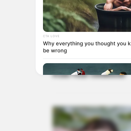
CTA LOVE
Why everything you thought you 
be wrong
BRAINBERRIES
Unforgettable Awkward Moments