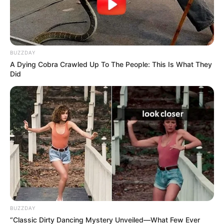
BUZZDAY
A Dying Cobra Crawled Up To The People: This Is What They
Did
BUZZDAY
“Classic Dirty Dancing Mystery Unveiled—What Few Ever