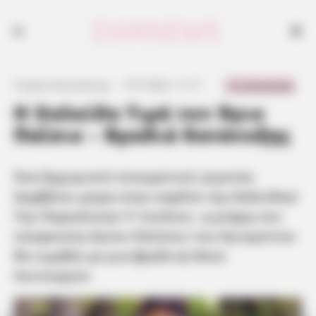
0 Comments
Γιώργος Κουτσελίνης
·
7.07.2025, 11:17
·
·
Η Χαλκίδα Τιμά τον Άγιο
Παΐσιο – Βραδιά Κατάνυξης
Ένα ξεχωριστό πνευματικό γεγονός
λαμβάνει χώρα στην καρδιά της Χαλκίδας!
Την Παρασκευή 11 Ιουλίου, η μνήμη του
νεοφανούς Αγίου Παϊσίου του Αγιορείτου
θα τιμηθεί με μια βραδινή Θεία
Λειτουργία