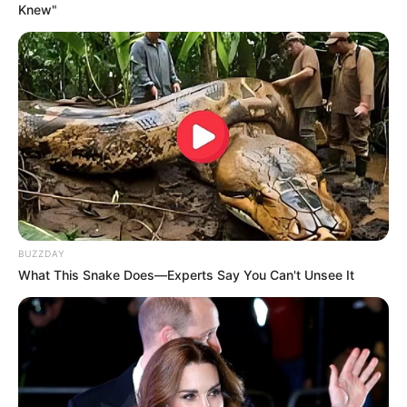
Knew"
BUZZDAY
What This Snake Does—Experts Say You Can't Unsee It