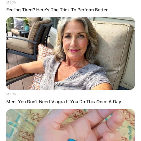
MEDVI
Feeling Tired? Here's The Trick To Perform Better
MEDVI
Men, You Don't Need Viagra If You Do This Once A Day