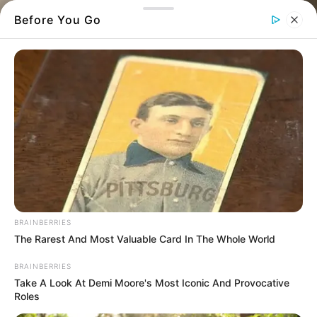
Before You Go
Το πεζοδρόμιο που «χάθηκε» στη Χαλκίδα πίσω από αυτοκίνητα και
εμπόδια.
Ένα βίντεο που αποκαλύπτει την
επικίνδυνη καθημερινότητα στους
δρόμους της Χαλκίδας
BRAINBERRIES
The Rarest And Most Valuable Card In The Whole World
Αν νομίζετε ότι η διάβαση σας προστατεύει,
BRAINBERRIES
ήρθε η ώρα να αναθεωρήσετε.
Take A Look At Demi Moore's Most Iconic And Provocative
Roles
Η πραγματικότητα στους δρόμους της