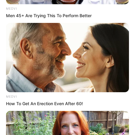
MEDVI
Men 45+ Are Trying This To Perform Better
MEDVI
How To Get An Erection Even After 60!