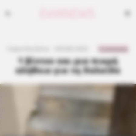
0 Comments
Γιώργος Κουτσελίνης
·
4.09.2025, 08:26
·
·
1 βίντεο και μια πικρή
αλήθεια για τη Χαλκίδα