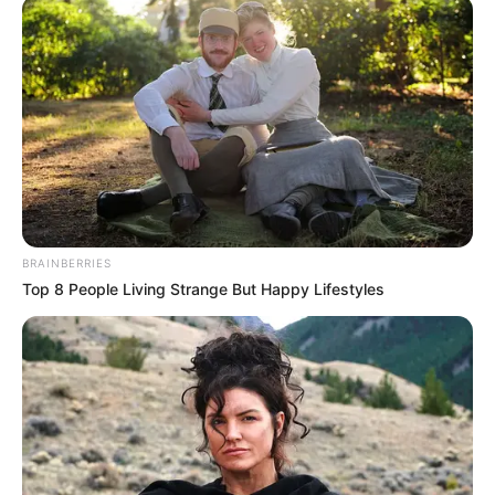
Χαλκίδας
είναι ωμή και συχνά επικίνδυνη,
με τους οδηγούς να αγνοούν συστηματικά τις
διαβάσεις πεζών, μετατρέποντας μια απλή
διέλευση σε μια πραγματική δοκιμασία
θάρρους.
“Κάνω το σταυρό μου κάθε φορά που περνάω,”
λέει η Ελένη, κάτοικος του κέντρου της
Χαλκίδας, περιγράφοντας την καθημερινή της
BRAINBERRIES
αγωνία. “Ακόμα κι όταν έχω παιδί μαζί μου,
Top 8 People Living Strange But Happy Lifestyles
σπάνια κάποιος θα κόψει ταχύτητα. Πρέπει να
διεκδικήσεις με το σώμα σου την
προτεραιότητά σου.” Αυτή η φράση συνοψίζει
τέλεια το πρόβλημα: στη Χαλκίδα, η
προτεραιότητα του πεζού είναι…
διαπραγματεύσιμη.