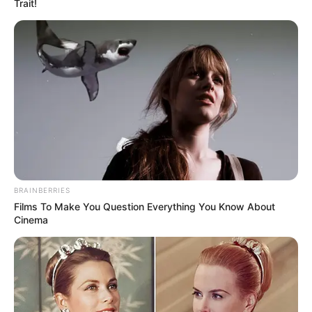
Trait!
Περισσότερα νέα από την Εύβοια
Τραγωδία έξω από τη Χαλκίδα με νεκρό άντρα
Εύβοια: Θλίψη για γνωστό επαγγελματία που
BRAINBERRIES
έφυγε από την ζωή
Films To Make You Question Everything You Know About
Cinema
ΣΟΚ: Γυναίκα έπεσε από την υψηλή γέφυρα
Χαλκίδας
Ακολουθήστε το evianews.com στο
Google
News