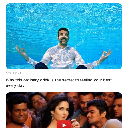
Χαλκίδας
Εύβοια: Θλίψη για γνωστό επαγγελματία που
έφυγε από την ζωή
Ακολουθήστε το evianews.com στο
Google
News
ΤΑ ΠΙΟ ΔΗΜΟΦΙΛΗ
CTA LOVE
Why this ordinary drink is the secret to feeling your best
every day