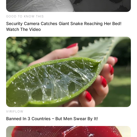
GOOD TO KNOW THIS
Security Camera Catches Giant Snake Reaching Her Bed!
Watch The Video
VIRIFLOW
Banned In 3 Countries – But Men Swear By It!