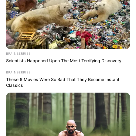
συγκίνηση ο Περιφερειάρχης Στερεάς
Ελλάδας, Φάνης Σπανός.
«Αντίο, αγαπημένε μας δάσκαλε, Παναγιώτη
Ανδρεσάκη…».
BRAINBERRIES
Scientists Happened Upon The Most Terrifying Discovery
BRAINBERRIES
These 6 Movies Were So Bad That They Became Instant
Classics