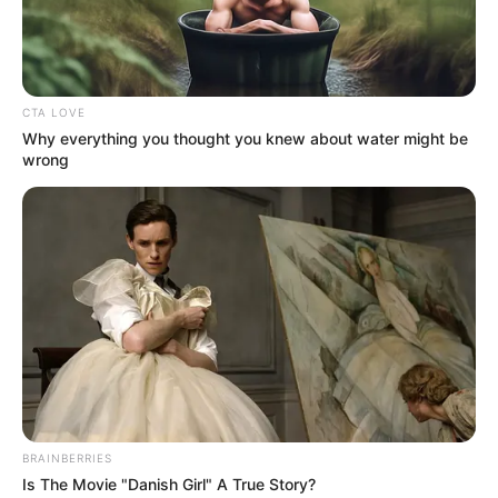
CTA LOVE
Why everything you thought you knew about water might be
wrong
Περισσότερα νέα από την Εύβοια
Εύβοια: Θλίψη για γνωστό επαγγελματία που
έφυγε από την ζωή
BRAINBERRIES
ΣΟΚ: Γυναίκα έπεσε από την υψηλή γέφυρα
Is The Movie "Danish Girl" A True Story?