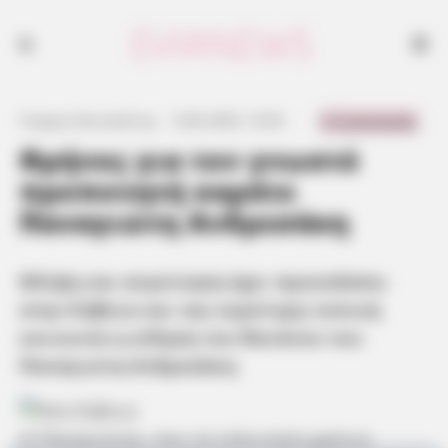
0 Comments
Γιώργος Κουτσελίνης
·
6.06.2025, 15:02
·
·
Θρήνος για τον γνωστό
προπονητή καράτε
Παναγιώτη Ανδρεσάκη
Θλίψη και συγκίνηση έχει προκαλέσει
στην Εύβοια και την ευρύτερη τοπική
κοινωνία η είδηση του θανάτου του
Παναγιώτη Ανδρεσάκη
Ο Παναγιώτης, που τα τελευταία χρόνια