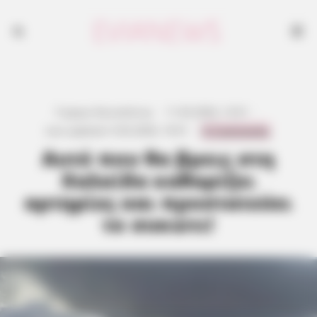
Γιώργος Κουτσελίνης
·
11.03.2026, 13:51
·
0 Comments
Last updated:
9.03.2026, 19:51
·
Αυτό που θα βρεις στη
Χαλκίδα καθαρίζει
αρτηρίες και προστατεύει
το συκώτι!