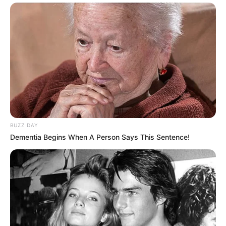
BUZZ DAY
Dementia Begins When A Person Says This Sentence!