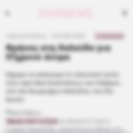
Σήμερα το απόγευμα το τελευταίο αντίο στον Ιερό Ναό Αναστάσεως
του Λαζάρου, στο νέο Κοιμητήριο Χαλκίδας, στο Πέι Δοκού
0 Comments
Γιώργος Κουτσελίνης
·
4.06.2025, 08:28
·
·
Θρήνος στη Χαλκίδα για
57χρονο άντρα
Σήμερα το απόγευμα το τελευταίο αντίο
στον Ιερό Ναό Αναστάσεως του Λαζάρου,
στο νέο Κοιμητήριο Χαλκίδας, στο Πέι
Δοκού
Έφυγε από τη ζωή
σε ηλικία 57 ετών ο
Γιώργος Δεμερτζής, σκορπίζοντας θλίψη στη