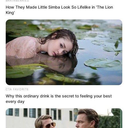
BRAINBERRIES
Χαλκίδας
How They Made Little Simba Look So Lifelike in 'The Lion
King'
Εύβοια: Θλίψη για γνωστό επαγγελματία που
έφυγε από την ζωή
Ακολουθήστε το evianews.com στο
Google
News
ΤΑ ΠΙΟ ΔΗΜΟΦΙΛΗ
CTA FAVORITE
Why this ordinary drink is the secret to feeling your best
every day