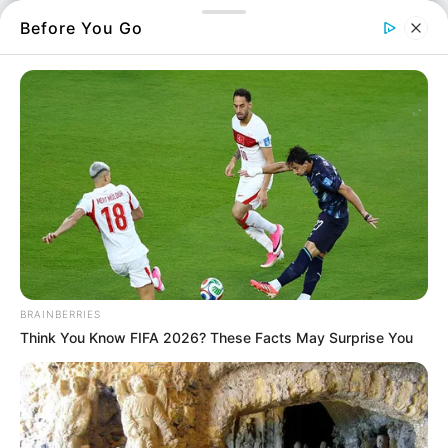
Before You Go
πηγή φωτογραφίας: protothema.gr
Η μέρα εκείνη στην
Εύβοια
, χαράχτηκε βαθιά
στις ψυχές των ανθρώπων, φέρνοντας φόβο,
θλίψη και αβάσταχτο πόνο.
Ήταν η
καταραμένη μέρα
όπου αντηχούσαν
οι κραυγές των επιβατών στη μνήμη όσων
BRAINBERRIES
έζησαν την τραγωδία, ενώ η απώλεια 391
Think You Know FIFA 2026? These Facts May Surprise You
ζωών βύθισε ολόκληρη την Εύβοια στο
πένθος.
Κάθε χρόνο, η μνήμη του ναυαγίου ξυπνά