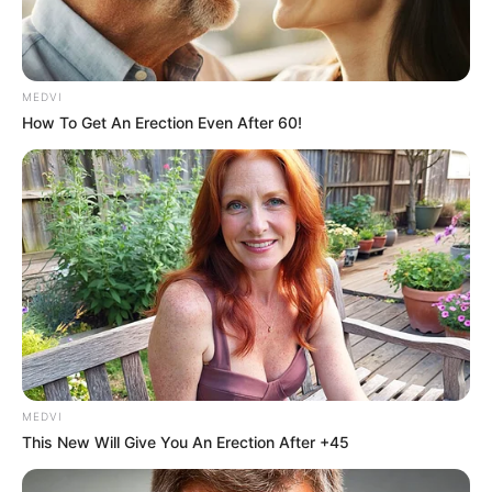
MEDVI
How To Get An Erection Even After 60!
MEDVI
This New Will Give You An Erection After +45