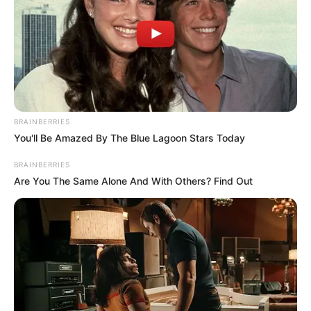
Εύβοια: Θλίψη για γνωστό επαγγελματία που
έφυγε από την ζωή
ΣΟΚ: Γυναίκα έπεσε από την υψηλή γέφυρα
Χαλκίδας
Εύβοια: Θλίψη για γνωστό επαγγελματία που
BRAINBERRIES
έφυγε από την ζωή
You'll Be Amazed By The Blue Lagoon Stars Today
Ακολουθήστε το evianews.com στο
Google
BRAINBERRIES
News
Are You The Same Alone And With Others? Find Out
ΤΑ ΠΙΟ ΔΗΜΟΦΙΛΗ