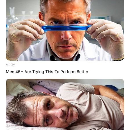
MEDVI
Men 45+ Are Trying This To Perform Better