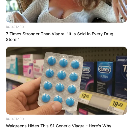
BOOSTARO
7 Times Stronger Than Viagra! "It Is Sold In Every Drug
Store!"
BOOSTARO
Walgreens Hides This $1 Generic Viagra - Here's Why