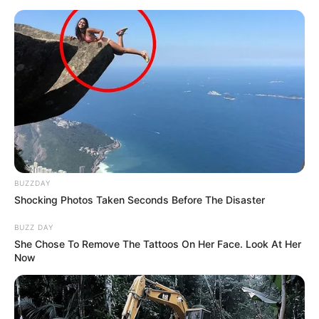
BUZZDAY
Shocking Photos Taken Seconds Before The Disaster
TAGS
ΕΥΒΟΙΑ
ΤΡΑΓΩΔΙΑ
BUZZ DAY
She Chose To Remove The Tattoos On Her Face. Look At Her
Now