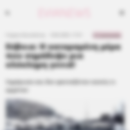
Ξημέρωσε και δεν φανταζόταν κανείς τι ερχόταν
0 Comments
Γιώργος Κουτσελίνης
·
9.06.2025, 17:31
·
·
Εύβοια: Η καταραμένη μέρα
που σημάδεψε μια
ολόκληρη γενιά!
Ξημέρωσε και δεν φανταζόταν κανείς τι
ερχόταν