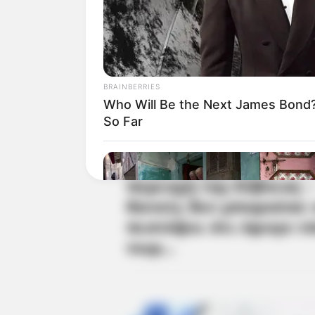
BRAINBERRIES
Who Will Be the Next James Bond
So Far
BRAINBERRIES
From Albinos To Polygamists: The