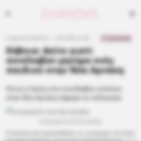
0 Comments
Γιώργος Κουτσελίνης
·
5.05.2025, 21:04
·
·
Εύβοια: Δείτε γιατί
συνέλαβαν μητέρα ενός
παιδιού στην Νέα Αρτάκη
Ποιος ο λόγος που συνέλαβαν γυναίκα
στην Νέα Αρτάκη σήμερα το απόγευμα
Συναγερμός στη Νέα Αρτάκη
Αναστάτωση προκλήθηκε το μεσημέρι στη Νέα