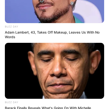
BUZZ DAY
Adam Lambert, 43, Takes Off Makeup, Leaves Us With No
Words
BUZZ DAY
Barack Finally Reveals What's Going On With Michelle