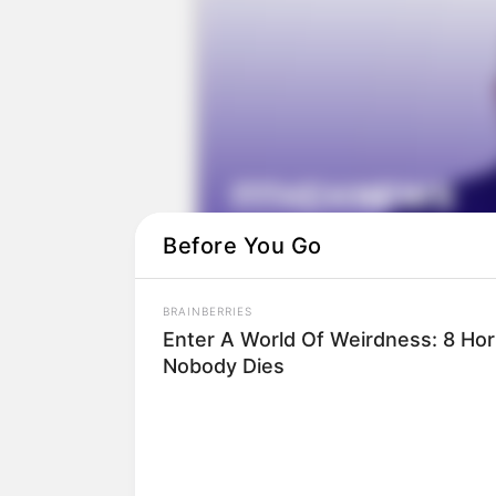
Before You Go
BRAINBERRIES
Enter A World Of Weirdness: 8 Ho
Nobody Dies