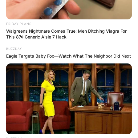
FRIDAY PLANS
Walgreens Nightmare Comes True: Men Ditching Viagra For
This 87¢ Generic Aisle 7 Hack
BUZZDAY
Eagle Targets Baby Fox—Watch What The Neighbor Did Next
TAGS
ΓΥΝΑΙΚΑ
ΕΥΒΟΙΑ
ΘΑΝΑΤΟΣ
ΧΑΛΚΙΔΑ ΝΕΑ