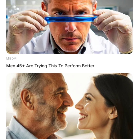
MEDVI
Men 45+ Are Trying This To Perform Better