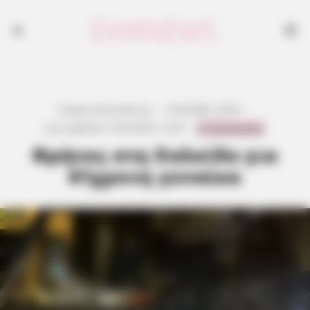
Γιώργος Κουτσελίνης
·
2.04.2026, 22:03
·
0 Comments
Last updated:
3.04.2026, 12:26
·
Θρήνος στη Χαλκίδα για
61χρονη γυναίκα