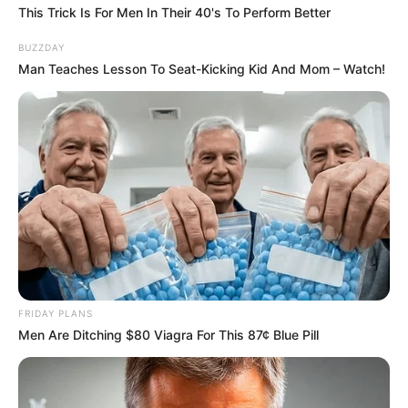
This Trick Is For Men In Their 40's To Perform Better
BUZZDAY
Man Teaches Lesson To Seat-Kicking Kid And Mom – Watch!
FRIDAY PLANS
Men Are Ditching $80 Viagra For This 87¢ Blue Pill