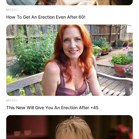
MEDVI
How To Get An Erection Even After 60!
MEDVI
This New Will Give You An Erection After +45