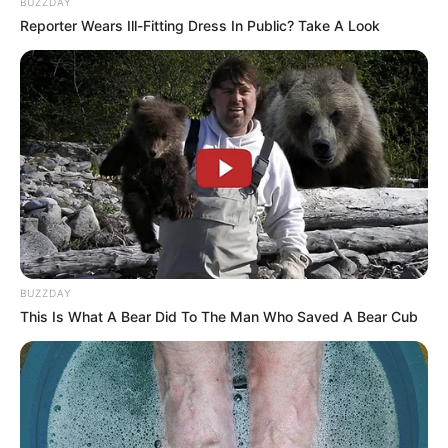
BUZZDAY
Reporter Wears Ill-Fitting Dress In Public? Take A Look
ΤΑΥΤΟΤΗΤΑ ΚΑΙ ΕΠΙΚΟΙΝΩΝΙΑ
ΟΡΟΙ ΧΡΗΣΗΣ
BUZZDAY
This Is What A Bear Did To The Man Who Saved A Bear Cub
© 2025 EVIANEWS του Γιώργου Κουτσελίνη