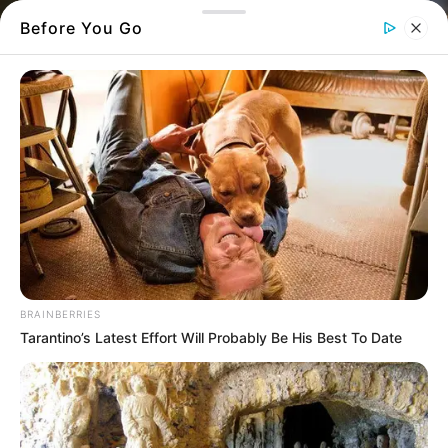
Before You Go
Χαλκιδέα χάρισε ζωή με τον θάνατο της σε
πέντε ανθρώπους – Σε εξέλιξη γιγαντιαία
επιχείρηση του ΕΟΜ σε Αθήνα και Ιταλία
BRAINBERRIES
Tarantino’s Latest Effort Will Probably Be His Best To Date
Βαρύ πένθος για την άτυχη γυναίκα που
άφησε την τελευταία της πνοή μετά από
εγκεφαλική αιμορραγία – Το μεγαλείο ψυχής
των συγγενών της που μετέτρεψαν την