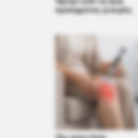
Trick Helps
HABERION
Colorado Elk's Surprising Respons
From Tire