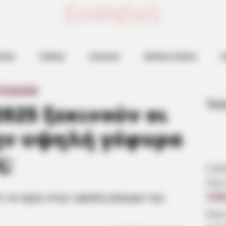
ευβοια νεα
ΗΣΕΙΣ
ΕΥΒΟΙΑ
ΧΑΛΚΙΔΑ
ΒΟΡΕΙΑ ΕΥΒΟΙΑ
Ν
τι ξεκινούν τα έργα στην υψηλή γέφυρα της Χαλκίδας στην Εύβοια
0 Comments
Τελ
025 ξεκινούν οι
ην υψηλή γέφυρα
ς;
Σοβ
Ώρε
ύν τα έργα στην υψηλή γέφυρα της
5.08
Βαρ