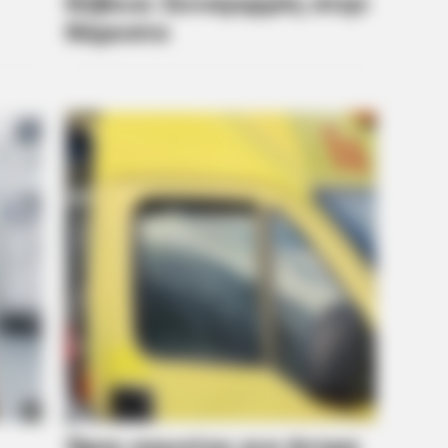
Everyone's Waiting For
87¢ 
e After Being Freed
HABERION
Nicole Kidman Finally A