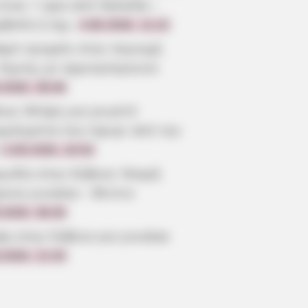
είναι 1 ώρα από Χαλκίδα –
ρβολή ή όχι;
4.08.2026, 11:22
αρό τροχαίο στην περιοχή
 Λίμνης με αγριογούρουνο
.2026, 08:46
οια: Θλίψη για γνωστό
γγελματία που έφυγε από την
3.08.2026, 20:52
γωδία στην Εύβοια: Νεκρή
ρονη γυναίκα – Βίντεο
.2026, 08:30
ψη στην Εύβοια για γυναίκα
.2026, 21:54