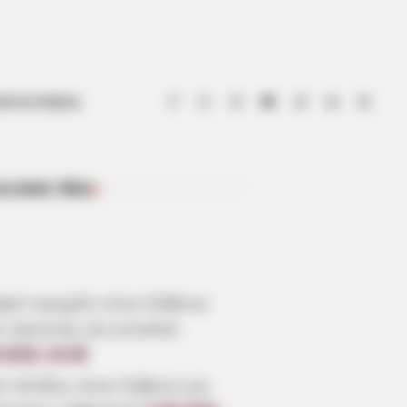
ΟΤΙΑ ΕΥΒΟΙΑ
ευταία Νέα
ΠΡΌΣΦΑΤΑ ΆΡΘΡΑ
αρό τροχαίο στην Εύβοια:
ς αγωνίας για γυναίκα
.2026, 19:38
ύ πένθος στην Εύβοια για