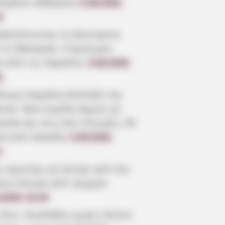
πημένο καθηγητή
5.08.2026,
3
καλύπτοντας τη Σαντορίνη
 τη Θάλασσα: Η Εμπειρία
α από τις Παραλίες
5.08.2026,
0
ίδυμη παραλία-έκπληξη της
οιας: Μια λωρίδα άμμου με
σσα και στις δύο πλευρές, 90
τά από Χαλκίδα
5.08.2026,
7
ς αγωνίας για άντρα από την
οια ύστερα από τροχαίο
.2026, 22:19
 λένε «Κυκλάδες χωρίς πλοίο»