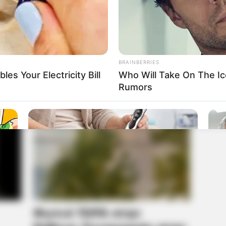
BRAINBERRIES
es Your Electricity Bill
Who Will Take On The Ic
Rumors
PAINFREE DEVICE
FRIDA
le
The Joint Pain Breakthrough
Men