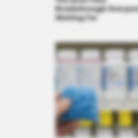
HABERION
Oncologist: Stop Eating This Food 
Feeds Cancer