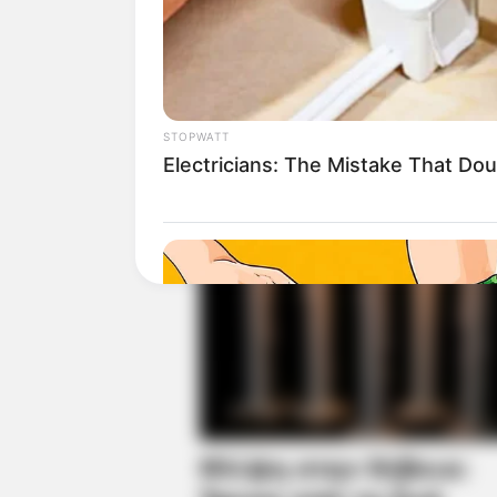
STOPWATT
Electricians: The Mistake That Doubl
VARICOSE VEINS RELIEF
Bulging Varicose Veins? This Simp