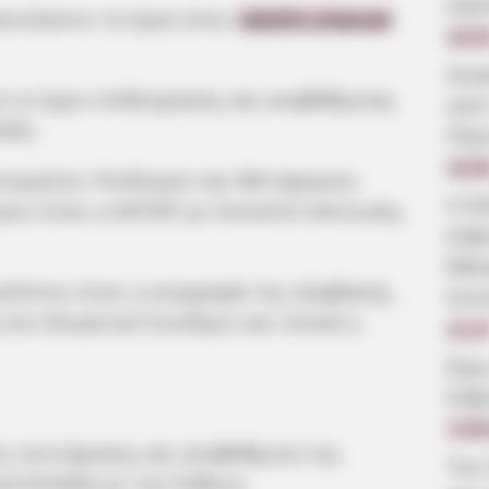
αγα
εκινήσουν τα έργα στην
υψηλή γέφυρα
19:3
Ανα
ια το έργο επιθεώρησης και αναβάθμισης
από
ίδα.
Πέρ
19:0
ουργείου Υποδομών και Μεταφορών,
Η δ
γου είναι η ΑΚΤΩΡ με ποσοστό έκπτωσης
Εύβ
θάλα
οόπτου είναι η συγγραφή της σύμβασης,
λεπ
στο Ελεγκτικό Συνέδριο και τελικά η
11:2
Ώρε
Εύβ
4.08
ες συντήρησης και αναβάθμιση της
Την
εά Ελλάδα με την Εύβοια.