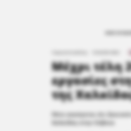
ΟΛΕΣ ΟΙ ΕΙΔ
Πότε ακούγεται ό
Γιώργος Κουτσελίνης
·
10.04.2025, 08:42
·
·
Μέχρι τέλη 2
εργασίες στ
της Χαλκίδα
Πότε ακούγεται ότι ξεκινο
Χαλκίδας στην Εύβοια