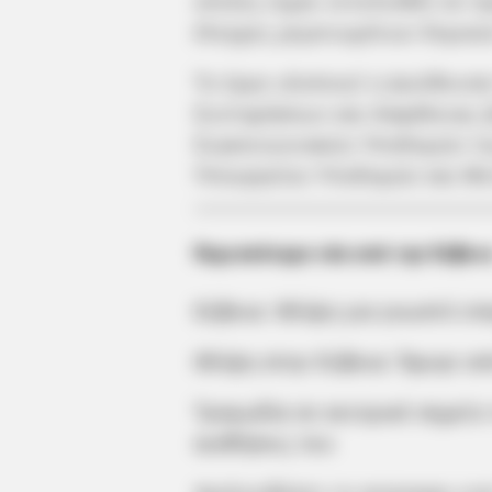
οποίες είχαν εντοπισθεί σε 
έλεγχος μεμονωμένων δομικώ
Το έργο υλοποιεί η Διεύθυνσ
Συντηρήσεων και Ασφάλειας (Δ
Συγκοινωνιακών Υποδομών τη
Υπουργείου Υποδομών και Μ
Περισσότερα νέα από την Εύβοι
Εύβοια: Θλίψη για γνωστό επ
Θλίψη στην Εύβοια: Έφυγε απ
Τραγωδία σε κεντρικό σημείο 
αισθήσεις του