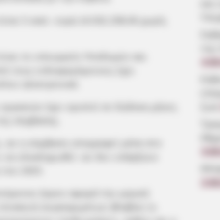
και 
Υπε
ίναι 5 εκατ. ευρώ (4.032.258,06 χωρίς
Σοβ
της
ίναι το υπουργείο Υποδομών και
4.08
ό τους ενδιαφερόμενους έχει
Εύβ
υλίου ηλεκτρονικά.
επα
εργασιών έχει οριστεί σε δώδεκα μήνες
ζωή
της σύμβασης.
Τρα
68χ
, αν η σύμβαση υπογραφεί μέσα στο
3.08
ι να ολοκληρωθεί -αν δεν υπάρξουν
Θλί
 του 2025.
2.08
τούμενου έργου αφορά την μερική
επισκευή συγκεκριμένων βλαβών οι