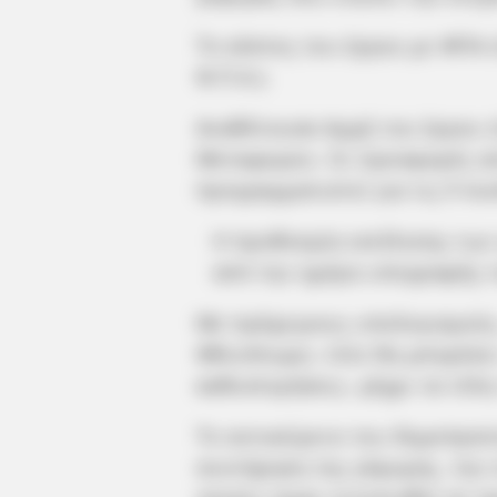
Το κόστος του έργου με ΦΠΑ ε
Φ.Π.Α.).
Αναθέτουσα Αρχή του έργου ε
Μεταφορών. Οι προσφορές απ
προγραμματιστεί για τις 9 Ιο
H προθεσμία εκτέλεσης των 
από την ημέρα υπογραφής 
Με πρόχειρους υπολογισμούς
Φθινόπωρο, τότε θα μπορέσε
καθυστερήσεις- μέχρι τα τέλη
Το αντικείμενο του δημοπρα
συντήρηση της γέφυρας, την 