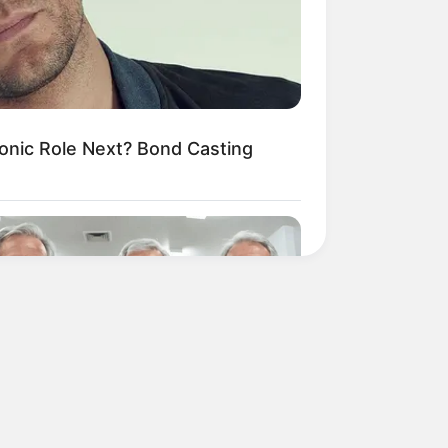
onic Role Next? Bond Casting
Y PLANS
 Are Ditching $80 Viagra For This