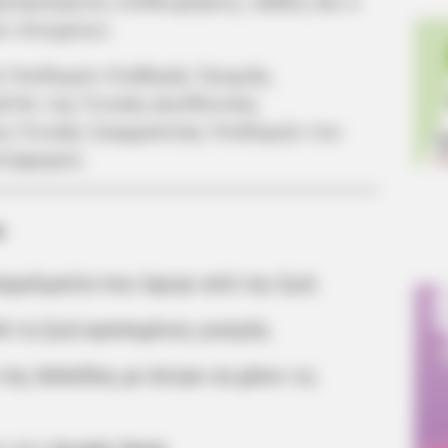
προηγούμενες επιθεωρήσεις, καθώς και ο
ν στοιχείων.
η Υποδομών Σταθερής Τροχιάς,
14), της Γενικής Διεύθυνσης
ς Γενικής Γραμματείας Υποδομών του
εταφορών.
α
αγγελματία που έφυγε από την ζωή
ό τη ζωή αγαπημένος γιατρός
της Χαλκίδας με άντρα να χάνει τις