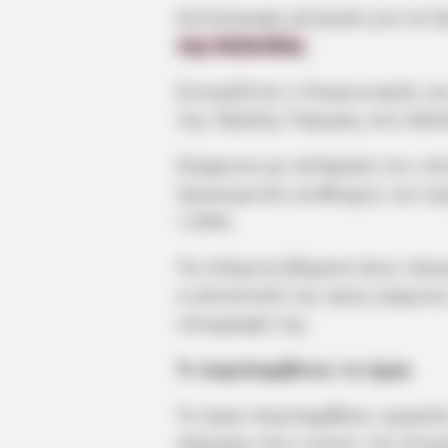
Αντίστροφη μέτρηση για να ξ
της Χαλκίδας
.
Συνεχίζεται ο διαγωνισμός γ
της Υψηλής Γέφυρας στη Χαλκ
Σύμφωνα με απόφαση του υπ
προσωρινός ανάδοχος του έρ
1,05%.
Τα επόμενα βήματα άνευ απρ
η αποστολή της προς έγκριση 
υπογραφή της.
Τι περιλαμβάνει το έργο
Το έργο περιλαμβάνει εργασί
γέφυρας που ενώνει την Στερ