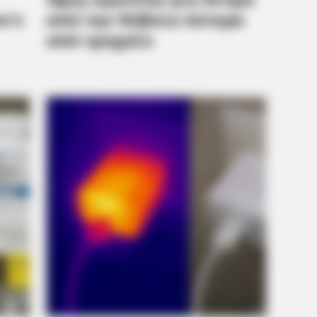
BUZZ DAY
BUZZ 
— It
Remember Albert? You Better Sit
The
Down Before You See Him Today
See