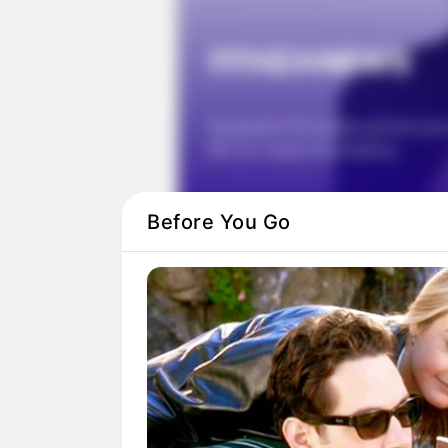
Before You Go