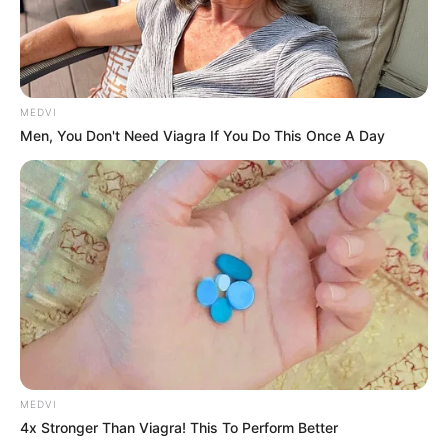
MEDVI
Men, You Don't Need Viagra If You Do This Once A Day
MEDVI
4x Stronger Than Viagra! This To Perform Better