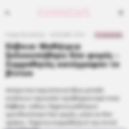
0 Comments
Γιώργος Κουτσελίνης
·
23.03.2025, 19:10
·
·
Εύβοια: Μαθήτρια
ξυλοκοπήθηκε δύο φορές –
Συμμαθητές κατέγραφαν το
βίντεο
Ακόμα ένα περιστατικό βίας μεταξύ
ανηλίκων προκαλεί προβληματισμό στην
Εύβοια
, καθώς 16χρονη μαθήτρια
γρονθοκόπησε δύο φορές, μέσα σε δύο
ημέρες, 15χρονη συμμαθήτριά της κοντά