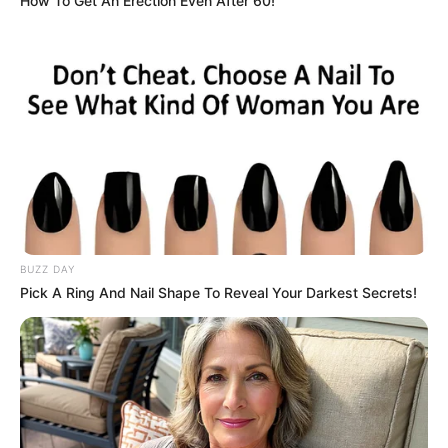
How To Get An Erection Even After 60!
BUZZ DAY
Pick A Ring And Nail Shape To Reveal Your Darkest Secrets!