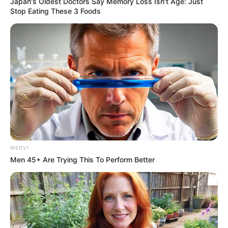
Japan's Oldest Doctors Say Memory Loss Isn't Age: Just
Stop Eating These 3 Foods
MEDVI
Men 45+ Are Trying This To Perform Better