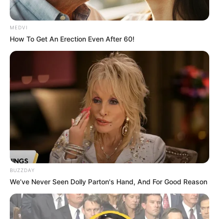
MEDVI
How To Get An Erection Even After 60!
BUZZDAY
We’ve Never Seen Dolly Parton's Hand, And For Good Reason