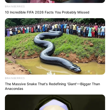
Τραγωδία στη Χαλκίδα: Βρήκαν έναν άντρα
BRAINBERRIES
νεκρό
10 Incredible FIFA 2026 Facts You Probably Missed
Πότε θα έρθει το ρεύμα στη Χαλκίδα;
Άντρας άφησε την τελευταία του πνοή σε
παραλία κοντά στη Χαλκίδα
Ακολουθήστε το evianews.com στο
Google
News
ΤΑ ΠΙΟ ΔΗΜΟΦΙΛΗ
BRAINBERRIES
The Massive Snake That's Redefining 'Giant'—Bigger Than
Anacondas