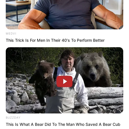
MEDVI
This Trick Is For Men In Their 40's To Perform Better
BUZZDAY
This Is What A Bear Did To The Man Who Saved A Bear Cub