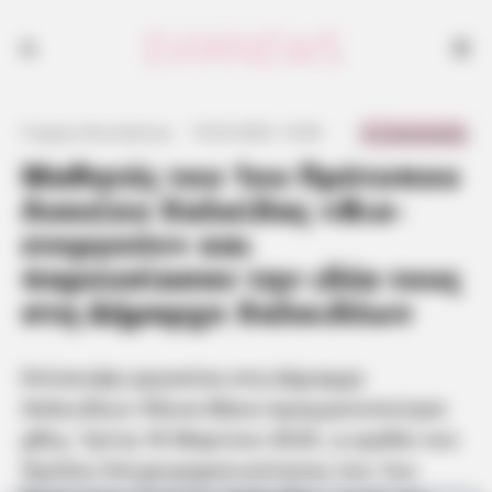
0 Comments
Γιώργος Κουτσελίνης
·
19.03.2025, 13:00
·
·
Μαθητές του 1ου Πρότυπου
Λυκείου Χαλκίδας «Βιο-
ενεργούν» και
παρουσίασαν την ιδέα τους
στη Δήμαρχο Χαλκιδέων
Επίσκεψη εργασίας στη Δήμαρχο
Χαλκιδέων Έλενα Βάκα πραγματοποίησε
χθες, Τρίτη 18 Μαρτίου 2025, η ομάδα του
Ομίλου Επιχειρηματικότητας του 1ου