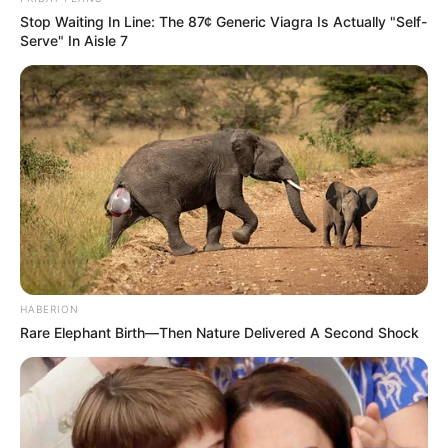
Stop Waiting In Line: The 87¢ Generic Viagra Is Actually "Self-
Serve" In Aisle 7
HABERION
Rare Elephant Birth—Then Nature Delivered A Second Shock