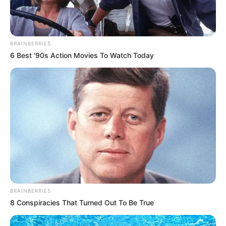
BRAINBERRIES
6 Best '90s Action Movies To Watch Today
ΤΑΥΤΟΤΗΤΑ ΚΑΙ ΕΠΙΚΟΙΝΩΝΙΑ
ΟΡΟΙ ΧΡΗΣΗΣ
BRAINBERRIES
8 Conspiracies That Turned Out To Be True
© 2025 EVIANEWS του Γιώργου Κουτσελίνη