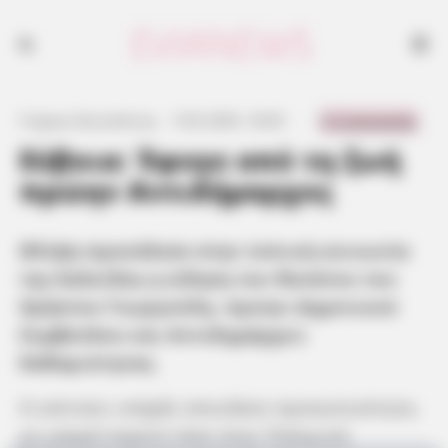
0 Comments
Γιώργος Κουτσελίνης
·
5.03.2025, 18:45
·
·
Εύβοια: Έφυγε από τη ζωή
πρώην Αντιδήμαρχος
Θλίψη προκάλεσε στην τοπική κοινωνία
της Χαλκίδας η είδηση του θανάτου του
Χρήστου Γεωργούλη, πρώην Δημοτικού
Συμβούλου και Αντιδημάρχου
Καθαριότητας.
Ο εκλιπών υπήρξε σπουδαία προσωπικότητα,
με μακρά πορεία τόσο στην Πολεμική