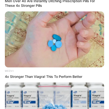
Men Over 40 Are Instantly Ditching Prescription Pills For
These 4x Stronger Pills
MEDVI
4x Stronger Than Viagra! This To Perform Better