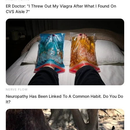
ER Doctor: "I Threw Out My Viagra After What I Found On
CVS Aisle 7"
NERVE FLOW
Neuropathy Has Been Linked To A Common Habit. Do You Do
It?