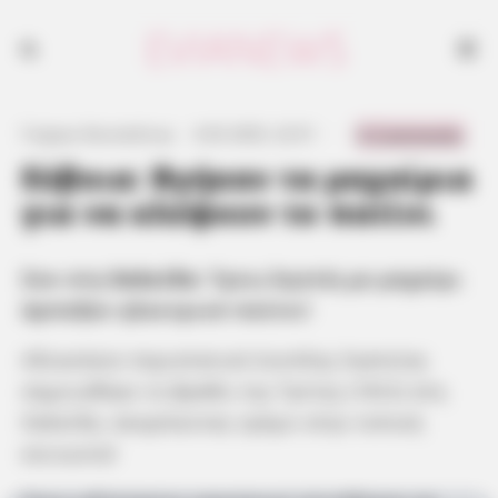
0 Comments
Γιώργος Κουτσελίνης
·
4.03.2025, 22:51
·
·
Εύβοια: Βγήκαν τα μαχαίρια
για να κλέψουν το πατίνι
Σοκ στη
Χαλκίδα
: Τρεις ληστές με μαχαίρι
άρπαξαν ηλεκτρικό πατίνι!
Αδιανόητο περιστατικό ένοπλης ληστείας
σημειώθηκε το βράδυ της Τρίτης (18/2) στη
Χαλκίδα, σκορπώντας τρόμο στην τοπική
κοινωνία!