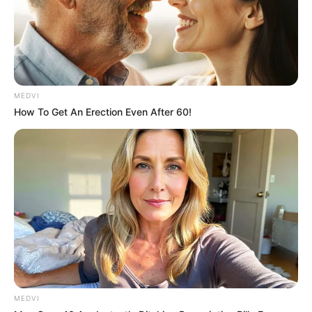
MEDVI
How To Get An Erection Even After 60!
MEDVI