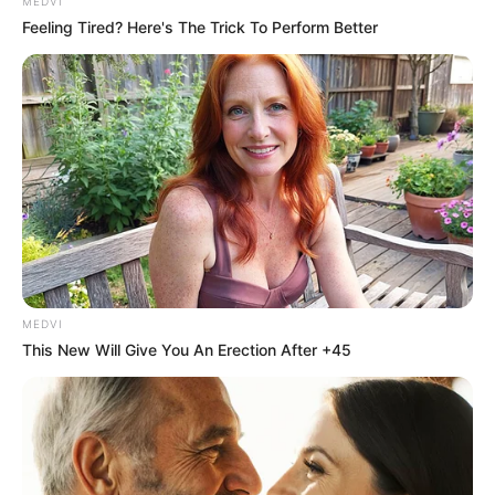
MEDVI
News
Feeling Tired? Here's The Trick To Perform Better
ΤΑ ΠΙΟ ΔΗΜΟΦΙΛΗ
MEDVI
This New Will Give You An Erection After +45