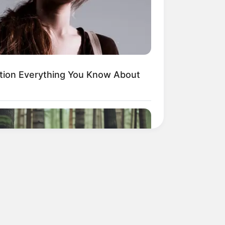
tion Everything You Know About
LOVE
 everything you thought you