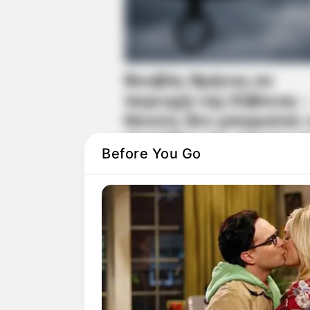
Before You Go