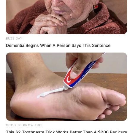
BUZZ DAY
Dementia Begins When A Person Says This Sentence!
GOOD TO KNOW THIS
This $2 Toothpaste Trick Works Better Than A $200 Pedicure