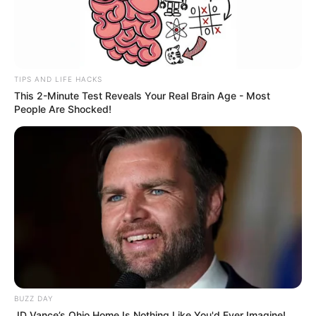
TIPS AND LIFE HACKS
This 2-Minute Test Reveals Your Real Brain Age - Most
People Are Shocked!
BUZZ DAY
JD Vance’s Ohio Home Is Nothing Like You'd Ever Imagine!