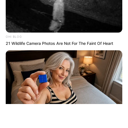
ΤΑΥΤΟΤΗΤΑ ΚΑΙ ΕΠΙΚΟΙΝΩΝΙΑ
ΟΡΟΙ ΧΡΗΣΗΣ
OHI BLOG
21 Wildlife Camera Photos Are Not For The Faint Of Heart
© 2025 EVIANEWS του Γιώργου Κουτσελίνη
DIRECTMAX
Why He Gets Hard In 15 Minutes: The Truth Doctors Don't Tell