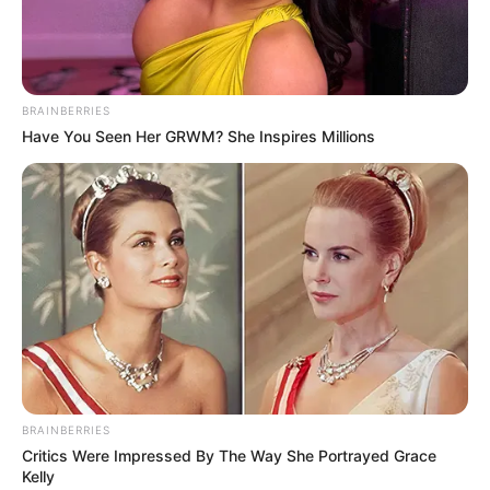
Εύβοια: Θλίψη για γνωστό επαγγελματία που
έφυγε από την ζωή
BRAINBERRIES
ΣΟΚ: Γυναίκα έπεσε από την υψηλή γέφυρα
Have You Seen Her GRWM? She Inspires Millions
Χαλκίδας
Εύβοια: Θλίψη για γνωστό επαγγελματία που
έφυγε από την ζωή
Ακολουθήστε το evianews.com στο
Google
News
ΤΑ ΠΙΟ ΔΗΜΟΦΙΛΗ
BRAINBERRIES
Critics Were Impressed By The Way She Portrayed Grace
Kelly