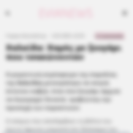
0 Comments
Γιώργος Κουτσελίνης
·
2.03.2025, 22:35
·
·
Χαλκίδα: Χαμός με ζευγάρι
που τσακώνονταν
Η ρομαντική ατμόσφαιρα της παραλίας
της
Χαλκίδας
μετατράπηκε σε σκηνή
έντονου καβγά, όταν ένα ζευγάρι άρχισε
να λογομαχεί δυνατά, τραβώντας την
προσοχή των περαστικών
Ο κόσμος που απολάμβανε τη βόλτα του
έμεινε άφωνος μπροστά στο ξέσπασμα του