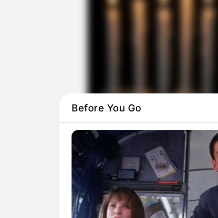
Before You Go