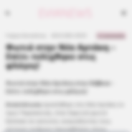
0 Comments
Γιώργος Κουτσελίνης
·
28.02.2025, 09:29
·
·
Φωτιά στην Νέα Αρτάκη –
Σπίτι τυλίχθηκε στις
φλόγες!
Φωτιά στην Νέα Αρτάκη στην
Εύβοια
–
Σπίτι τυλίχθηκε στις φλόγες!
Αναστάτωση
προκλήθηκε στη Νέα Αρτάκη το
πρωί Παρασκευής, όταν ξαφνική φωτιά
ξέσπασε σε κατοικία, αναγκάζοντας τους
γείτονες να βγουν πανικόβλητοι στους