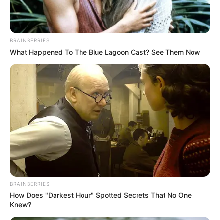
ΣΟΚ: Γυναίκα έπεσε από την υψηλή γέφυρα
Χαλκίδας
Εύβοια: Θλίψη για γνωστό επαγγελματία που
BRAINBERRIES
What Happened To The Blue Lagoon Cast? See Them Now
έφυγε από την ζωή
Ακολουθήστε το evianews.com στο
Google
News
ΤΑ ΠΙΟ ΔΗΜΟΦΙΛΗ
BRAINBERRIES
How Does "Darkest Hour" Spotted Secrets That No One
Knew?