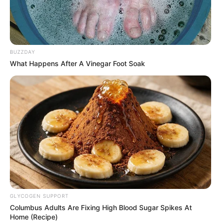
BUZZDAY
What Happens After A Vinegar Foot Soak
GLYCOGEN SUPPORT
Columbus Adults Are Fixing High Blood Sugar Spikes At
Home (Recipe)