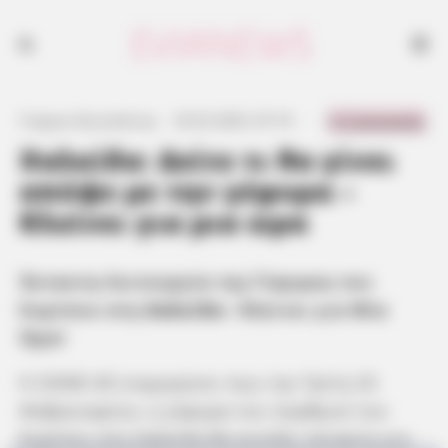
0 Comments
Γιώργος Κουτσελίνης
·
25.02.2025, 07:19
·
·
Χαλκίδα: Δείτε τι θα γίνει
απόψε με την γέφυρα –
Κλείνει για μια ώρα
Έκτακτη Λειτουργία της Γέφυρας του
Ευρίπου στη
Χαλκίδα
– Κλείνει για Μία
Ώρα!
Η ΟΛΝΕ ΑΕ ενημερώνει πως την Τρίτη 25
Φεβρουαρίου, η γέφυρα του πορθμού του
Ευρίπου στη Χαλκίδα θα ανοίξει έκτακτα για