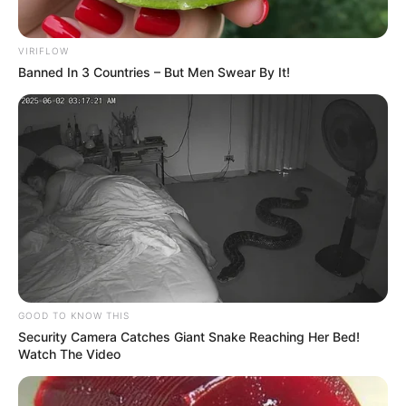
VIRIFLOW
Banned In 3 Countries – But Men Swear By It!
GOOD TO KNOW THIS
Security Camera Catches Giant Snake Reaching Her Bed!
Watch The Video