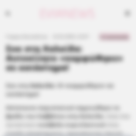
0 Comments
Γιώργος Κουτσελίνης
·
22.02.2025, 23:47
·
·
Σοκ στη Χαλκίδα:
Αυτοκίνητο «καρφώθηκε»
σε κατάστημα!
Σοκ στη
Χαλκίδα
: ΙΧ «καρφώθηκε» σε
κατάστημα!
Απίστευτο περιστατικό σημειώθηκε το
βράδυ του Σαββάτου στη Χαλκίδα
, όταν ένα
αυτοκίνητο
εισέβαλε κυριολεκτικά
στην
είσοδο καταστήματος, προκαλώντας πανικό