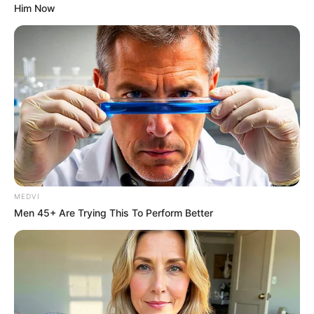
Him Now
MEDVI
Men 45+ Are Trying This To Perform Better