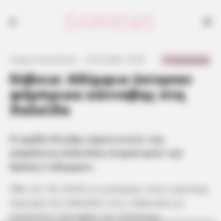
0 Comments
Γιώργος Κουτσελίνης
·
22.02.2025, 16:33
·
·
Εύβοια: Αδέρφια έστησαν
φάμπρικα κάνναβης στη
Χαλκίδα
Η ομάδα δίωξης ναρκωτικών της
ασφάλειας Χαλκίδας σταμάτησαν την
δράση 2 αδερφών.
Χθες (21-02-2025) το μεσημέρι στην ευρύτερη
περιοχή της Χαλκίδας τους τσάκωσαν με
ποσότητες κάνναβης και ολόκληρη