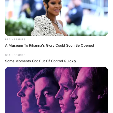
ΣΟΚ: Γυναίκα έπεσε από την υψηλή γέφυρα
Χαλκίδας
Εύβοια: Θλίψη για γνωστό επαγγελματία που
έφυγε από την ζωή
BRAINBERRIES
Ακολουθήστε το evianews.com στο
Google
A Museum To Rihanna's Glory Could Soon Be Opened
News
BRAINBERRIES
ΤΑ ΠΙΟ ΔΗΜΟΦΙΛΗ
Some Moments Got Out Of Control Quickly