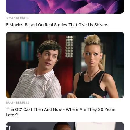
BRAINBERRIES
8 Movies Based On Real Stories That Give Us Shivers
BRAINBERRIES
'The OC' Cast Then And Now - Where Are They 20 Years
Later?