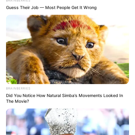
BRAINBERRIES
Guess Their Job — Most People Get It Wrong
BRAINBERRIES
Did You Notice How Natural Simba’s Movements Looked In
The Movie?
Περισσότερα νέα από την Εύβοια
Εύβοια: Θλίψη για γνωστό επαγγελματία που
έφυγε από την ζωή